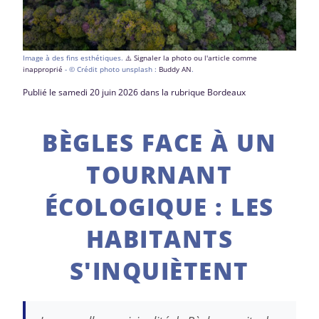
Image à des fins esthétiques.
⚠️ Signaler la photo ou l'article comme
inapproprié
- © Crédit photo unsplash :
Buddy AN
.
Publié le samedi 20 juin 2026 dans la rubrique Bordeaux
BÈGLES FACE À UN
TOURNANT
ÉCOLOGIQUE : LES
HABITANTS
S'INQUIÈTENT