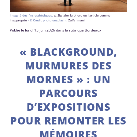
Image à des fins esthétiques.
⚠️ Signaler la photo ou l'article comme
inapproprié
- © Crédit photo unsplash :
Zalfa Imani
.
Publié le lundi 15 juin 2026 dans la rubrique Bordeaux
« BLACKGROUND,
MURMURES DES
MORNES » : UN
PARCOURS
D’EXPOSITIONS
POUR REMONTER LES
MÉMOIRES