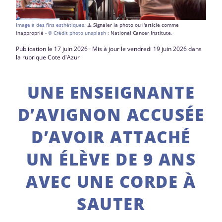
Image à des fins esthétiques.
⚠️ Signaler la photo ou l'article comme
inapproprié
- © Crédit photo unsplash :
National Cancer Institute
.
Publication le 17 juin 2026 · Mis à jour le vendredi 19 juin 2026 dans
la rubrique Cote d'Azur
UNE ENSEIGNANTE
D’AVIGNON ACCUSÉE
D’AVOIR ATTACHÉ
UN ÉLÈVE DE 9 ANS
AVEC UNE CORDE À
SAUTER