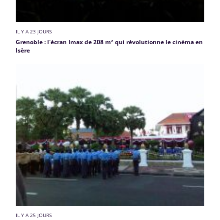
IL Y A 23 JOURS
Grenoble : l'écran Imax de 208 m² qui révolutionne le cinéma en
Isère
IL Y A 25 JOURS