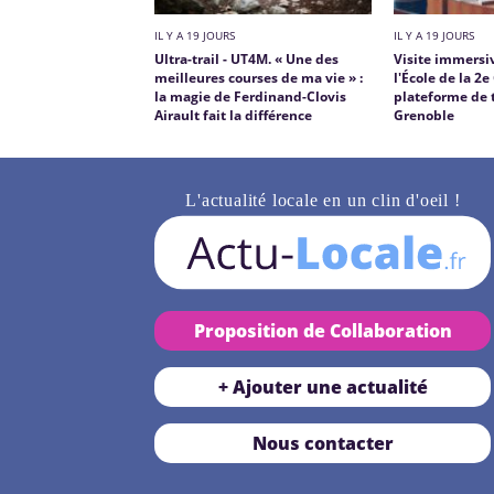
IL Y A 19 JOURS
IL Y A 19 JOURS
Ultra-trail - UT4M. « Une des
Visite immersi
meilleures courses de ma vie » :
l'École de la 2e
la magie de Ferdinand-Clovis
plateforme de t
Airault fait la différence
Grenoble
L'actualité locale en un clin d'oeil !
Proposition de Collaboration
+ Ajouter une actualité
Nous contacter