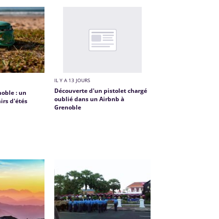
IL Y A 13 JOURS
Découverte d'un pistolet chargé
noble : un
oublié dans un Airbnb à
irs d'étés
Grenoble