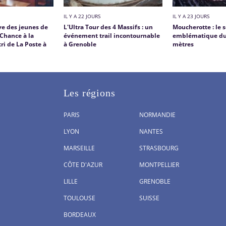
IL Y A 22 JOURS
IL Y A 23 JOURS
ve des jeunes de
L'Ultra Tour des 4 Massifs : un
Moucherotte : le
 Chance à la
événement trail incontournable
emblématique du 
ri de La Poste à
à Grenoble
mètres
Les régions
PARIS
NORMANDIE
LYON
NANTES
MARSEILLE
STRASBOURG
CÔTE D'AZUR
MONTPELLIER
LILLE
GRENOBLE
TOULOUSE
SUISSE
BORDEAUX