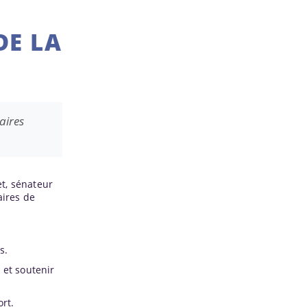
DE LA
aires
et, sénateur
aires de
s.
 et soutenir
rt.