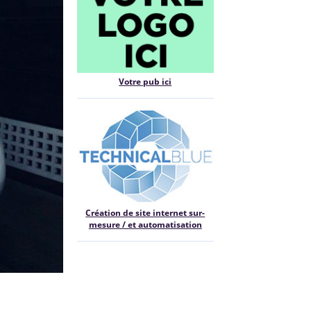
Votre pub ici
Création de site internet sur-
mesure / et automatisation