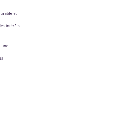
durable et
es intérêts
à une
es