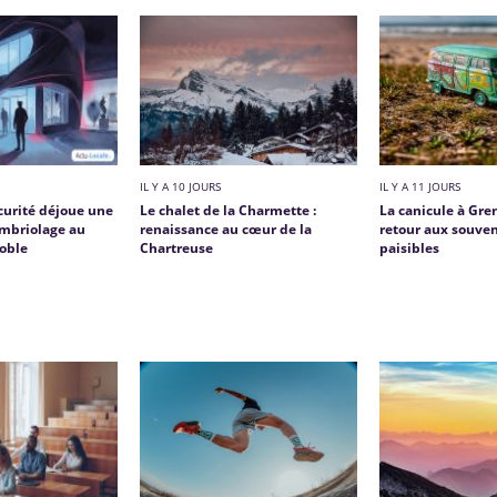
IL Y A 10 JOURS
IL Y A 11 JOURS
curité déjoue une
Le chalet de la Charmette :
La canicule à Gre
ambriolage au
renaissance au cœur de la
retour aux souven
oble
Chartreuse
paisibles