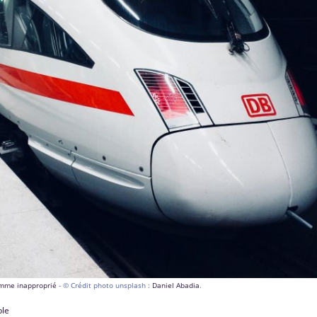
comme inapproprié
- © Crédit photo unsplash :
Daniel Abadia
.
ble