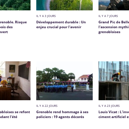
IL Y A 3 JOURS
IL Y A 7 JOURS
renoble. Risque
Développement durable : Un
Grand Pic de Bell
bois des
enjeu crucial pour l'avenir
l'ascension myth
uvert
grenobloises
IL Y A 22 JOURS
IL Y A 23 JOURS
obloises se refont
Grenoble rend hommage à ses
Louis Vicat : L'in
dant l'été
policiers : 19 agents décorés
ciment artificiel