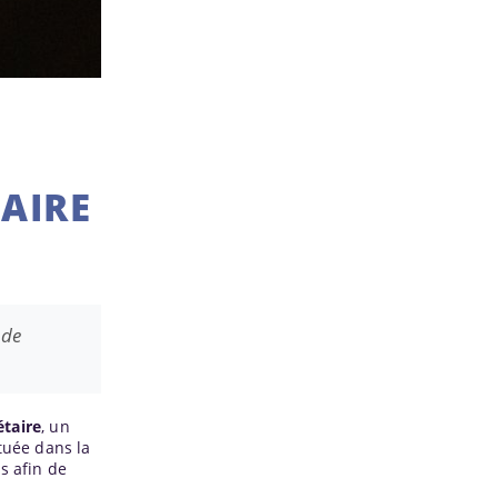
AIRE
 de
étaire
, un
ituée dans la
s afin de