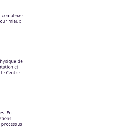
us complexes
pour mieux
ophysique de
tation et
t le Centre
es. En
stions
e processus