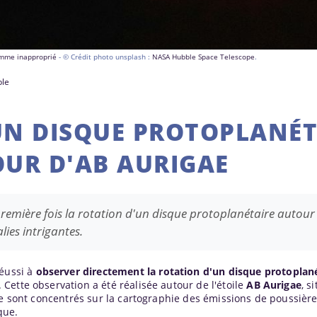
comme inapproprié
- © Crédit photo unsplash :
NASA Hubble Space Telescope
.
ble
UN DISQUE PROTOPLANÉT
UR D'AB AURIGAE
emière fois la rotation d'un disque protoplanétaire autour
lies intrigantes.
réussi à
observer directement la rotation d'un disque protoplan
ette observation a été réalisée autour de l'étoile
AB Aurigae
, s
se sont concentrés sur la cartographie des émissions de poussière
que.