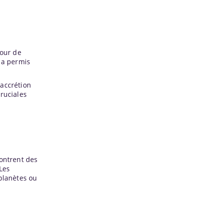
tour de
 a permis
'accrétion
ruciales
montrent des
 Les
oplanètes ou