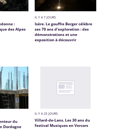
IL Y A 7 JOURS
edonne :
Isère. Le gouffre Berger célèbre
ique des Alpes
ses 70 ans d’exploration : des
démonstrations et une
exposition à découvrir
IL Y A 25 JOURS
Villard-de-Lans. Les 30 ans du
venteur du
festival Musiques en Vercors
 en Dordogne