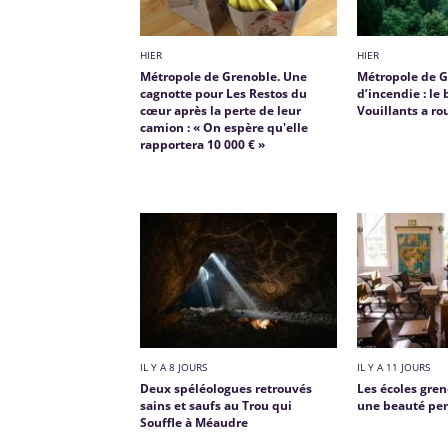
HIER
HIER
Métropole de Grenoble. Une
Métropole de G
cagnotte pour Les Restos du
d’incendie : le 
cœur après la perte de leur
Vouillants a ro
camion : « On espère qu'elle
rapportera 10 000 € »
IL Y A 8 JOURS
IL Y A 11 JOURS
Deux spéléologues retrouvés
Les écoles gren
sains et saufs au Trou qui
une beauté pen
Souffle à Méaudre