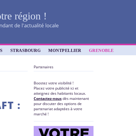
tre région !
dant de l'actualité locale
S
STRASBOURG
MONTPELLIER
GRENOBLE
Partenaires
Boostez votre visibilité !
Placez votre publicité ici et
atteignez des habitants locaux.
Contactez-nous
dès maintenant
FT :
pour discuter des options de
partenariat adaptées à votre
marché !