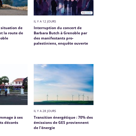
IL Y A 12 JOURS
 situation de
Interruption du concert de
t la route de
Barbara Butch à Grenoble par
noble
des manifestants pro-
palestiniens, enquête ouverte
IL Y A 28 JOURS
ommage à ses
Transition énergétique : 70% des
nts décorés
émissions de GES proviennent
de l'énergie