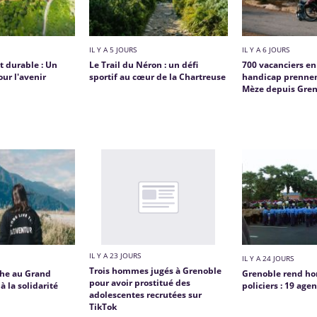
IL Y A 5 JOURS
IL Y A 6 JOURS
 durable : Un
Le Trail du Néron : un défi
700 vacanciers en
our l'avenir
sportif au cœur de la Chartreuse
handicap prennen
Mèze depuis Gre
IL Y A 23 JOURS
IL Y A 24 JOURS
Trois hommes jugés à Grenoble
phe au Grand
Grenoble rend h
pour avoir prostitué des
 la solidarité
policiers : 19 age
adolescentes recrutées sur
TikTok