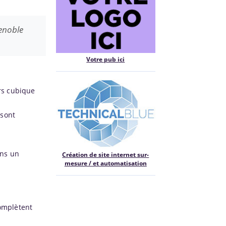
enoble
Votre pub ici
rs cubique
 sont
ans un
Création de site internet sur-
mesure / et automatisation
complètent