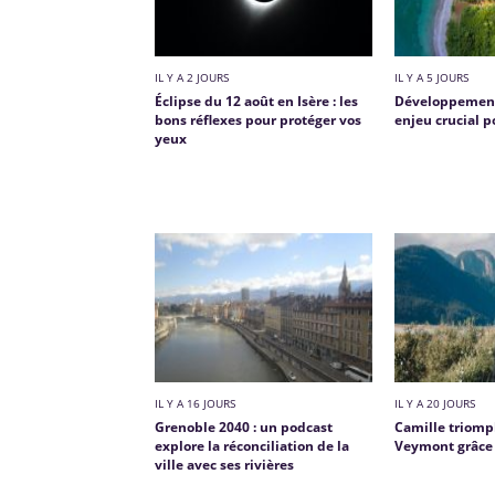
IL Y A 2 JOURS
IL Y A 5 JOURS
Éclipse du 12 août en Isère : les
Développement
bons réflexes pour protéger vos
enjeu crucial p
yeux
IL Y A 16 JOURS
IL Y A 20 JOURS
Grenoble 2040 : un podcast
Camille triom
explore la réconciliation de la
Veymont grâce à
ville avec ses rivières