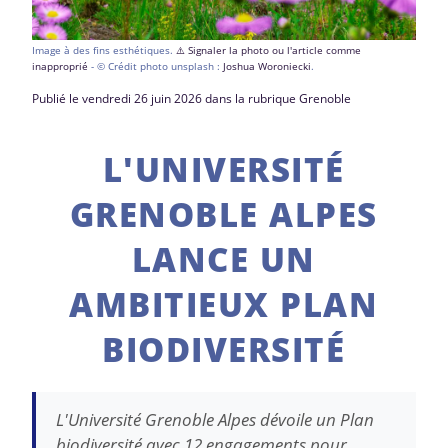
Image à des fins esthétiques.
⚠️ Signaler la photo ou l'article comme
inapproprié
- © Crédit photo unsplash :
Joshua Woroniecki
.
Publié le vendredi 26 juin 2026 dans la rubrique Grenoble
L'UNIVERSITÉ
GRENOBLE ALPES
LANCE UN
AMBITIEUX PLAN
BIODIVERSITÉ
L'Université Grenoble Alpes dévoile un Plan
biodiversité avec 12 engagements pour