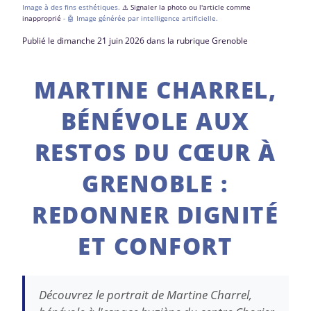
Image à des fins esthétiques.
⚠️ Signaler la photo ou l'article comme
inapproprié
- 🤖 Image générée par intelligence artificielle.
Publié le dimanche 21 juin 2026 dans la rubrique Grenoble
MARTINE CHARREL,
BÉNÉVOLE AUX
RESTOS DU CŒUR À
GRENOBLE :
REDONNER DIGNITÉ
ET CONFORT
Découvrez le portrait de Martine Charrel,