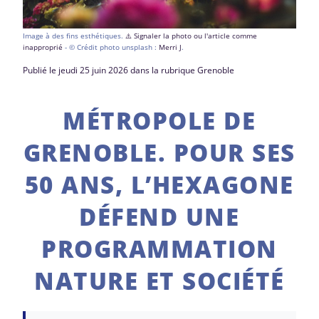
Image à des fins esthétiques.
⚠️ Signaler la photo ou l'article comme
inapproprié
- © Crédit photo unsplash :
Merri J
.
Publié le jeudi 25 juin 2026 dans la rubrique Grenoble
MÉTROPOLE DE
GRENOBLE. POUR SES
50 ANS, L’HEXAGONE
DÉFEND UNE
PROGRAMMATION
NATURE ET SOCIÉTÉ