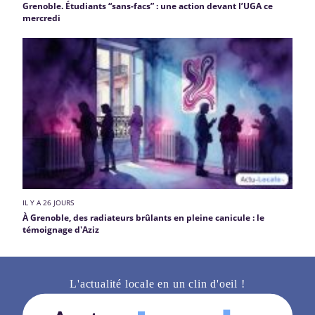
Grenoble. Étudiants “sans-facs” : une action devant l’UGA ce
mercredi
IL Y A 26 JOURS
À Grenoble, des radiateurs brûlants en pleine canicule : le
témoignage d'Aziz
L'actualité locale en un clin d'oeil !