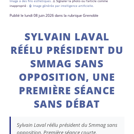
Image à des fins esthétiques.
⚠️ Signaler la photo ou l'article comme
inapproprié
- 🤖 Image générée par intelligence artificielle.
Publié le lundi 08 juin 2026 dans la rubrique Grenoble
SYLVAIN LAVAL
RÉÉLU PRÉSIDENT DU
SMMAG SANS
OPPOSITION, UNE
PREMIÈRE SÉANCE
SANS DÉBAT
Sylvain Laval réélu président du Smmag sans
opposition. Première séance courte,