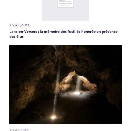
IL Y A 4 JOURS
Lans-en-Vercors : la mémoire des fusillés honorée en présence
des élus
IL Y A 8 JOURS