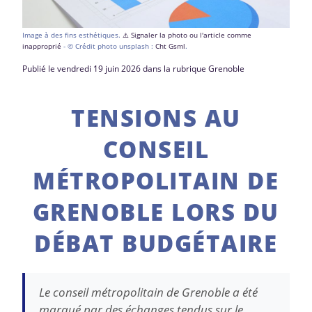
Image à des fins esthétiques.
⚠️ Signaler la photo ou l'article comme
inapproprié
- © Crédit photo unsplash :
Cht Gsml
.
Publié le vendredi 19 juin 2026 dans la rubrique Grenoble
TENSIONS AU
CONSEIL
MÉTROPOLITAIN DE
GRENOBLE LORS DU
DÉBAT BUDGÉTAIRE
Le conseil métropolitain de Grenoble a été
marqué par des échanges tendus sur le