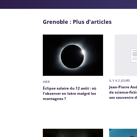
Grenoble : Plus d'articles
IL Y A 2 JOURS
HIER
Jean-Pierre And
Éclipse solaire du 12 août : où
de science-ficti
l’observer en Isère malgré les
ses souvenirs 
montagnes ?