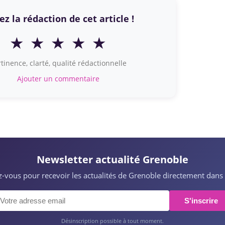
z la rédaction de cet article !
★
★
★
★
★
tinence, clarté, qualité rédactionnelle
Ajouter un commentaire
Newsletter actualité Grenoble
ez-vous pour recevoir les actualités de Grenoble directement dans 
S'inscrire
Désinscription possible à tout moment.