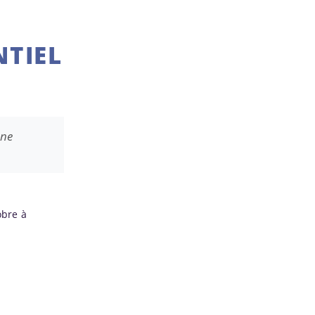
NTIEL
une
obre à