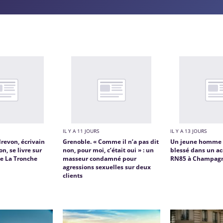
IL Y A 11 JOURS
IL Y A 13 JOURS
revon, écrivain
Grenoble. « Comme il n’a pas dit
Un jeune homme
on, se livre sur
non, pour moi, c’était oui » : un
blessé dans un ac
de La Tronche
masseur condamné pour
RN85 à Champagn
agressions sexuelles sur deux
clients