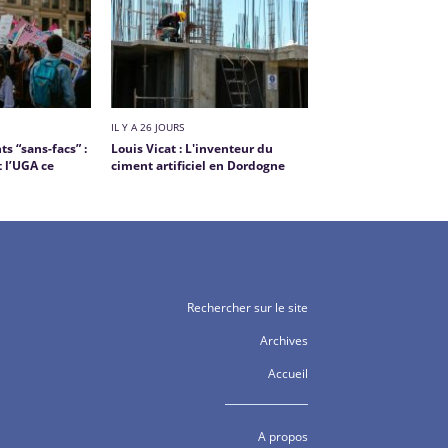
IL Y A 26 JOURS
s “sans-facs” :
Louis Vicat : L'inventeur du
 l’UGA ce
ciment artificiel en Dordogne
Rechercher sur le site
Archives
Accueil
A propos