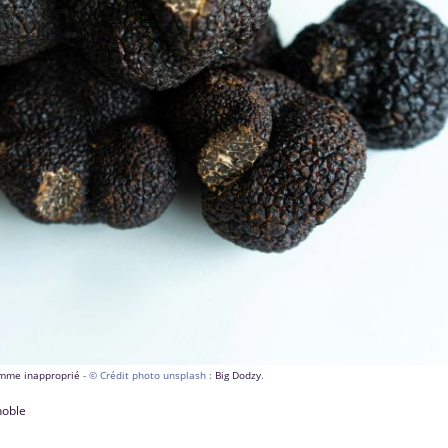
comme inapproprié
- © Crédit photo unsplash :
Big Dodzy
.
noble