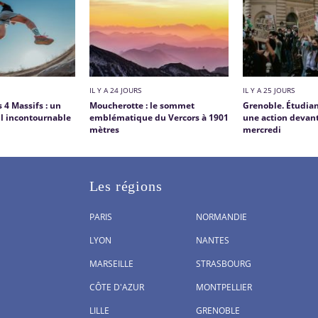
IL Y A 24 JOURS
IL Y A 25 JOURS
s 4 Massifs : un
Moucherotte : le sommet
Grenoble. Étudiant
l incontournable
emblématique du Vercors à 1901
une action devant
mètres
mercredi
Les régions
PARIS
NORMANDIE
LYON
NANTES
MARSEILLE
STRASBOURG
CÔTE D'AZUR
MONTPELLIER
LILLE
GRENOBLE