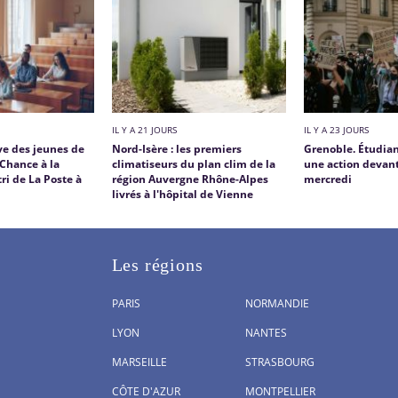
IL Y A 21 JOURS
IL Y A 23 JOURS
ve des jeunes de
Nord-Isère : les premiers
Grenoble. Étudiant
 Chance à la
climatiseurs du plan clim de la
une action devant
ri de La Poste à
région Auvergne Rhône-Alpes
mercredi
livrés à l'hôpital de Vienne
Les régions
PARIS
NORMANDIE
LYON
NANTES
MARSEILLE
STRASBOURG
CÔTE D'AZUR
MONTPELLIER