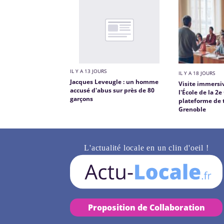
IL Y A 13 JOURS
IL Y A 18 JOURS
Jacques Leveugle : un homme
Visite immersi
accusé d'abus sur près de 80
l'École de la 2e
garçons
plateforme de t
Grenoble
L'actualité locale en un clin d'oeil !
Proposition de Collaboration