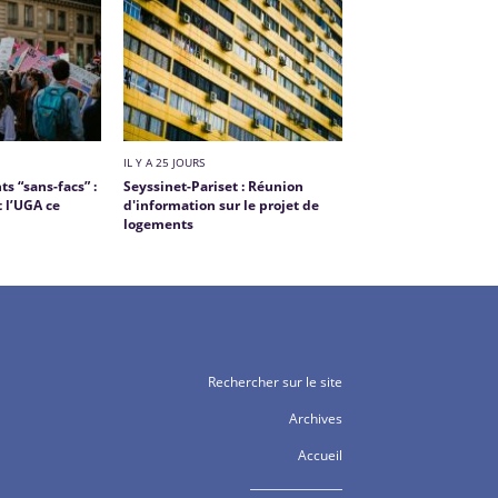
IL Y A 25 JOURS
s “sans-facs” :
Seyssinet-Pariset : Réunion
 l’UGA ce
d'information sur le projet de
logements
Rechercher sur le site
Archives
Accueil