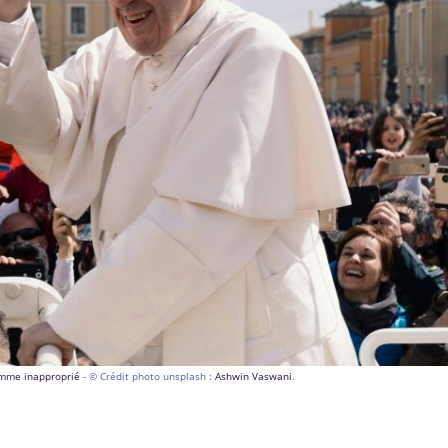
comme inapproprié
- © Crédit photo unsplash :
Ashwin Vaswani
.