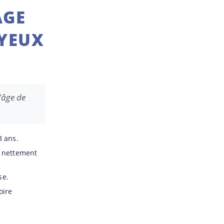
AGE
 YEUX
l'âge de
8 ans.
e nettement
se.
oire