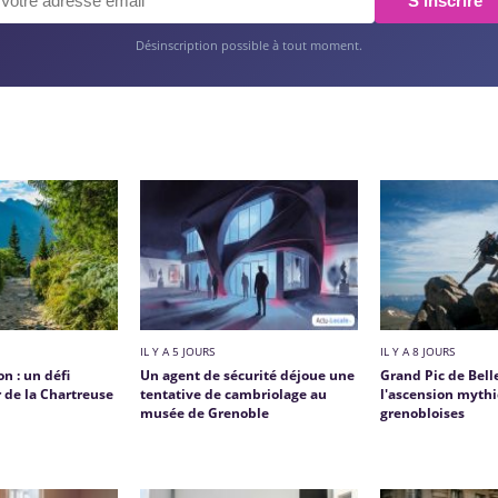
S'inscrire
Désinscription possible à tout moment.
IL Y A 5 JOURS
IL Y A 8 JOURS
on : un défi
Un agent de sécurité déjoue une
Grand Pic de Bell
 de la Chartreuse
tentative de cambriolage au
l'ascension myth
musée de Grenoble
grenobloises