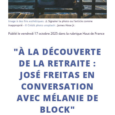
Image à des fins esthétiques.
⚠️ Signaler la photo ou l'article comme
inapproprié
- © Crédit photo unsplash :
James Hose Jr
.
Publié le vendredi 17 octobre 2025 dans la rubrique Haut de France
"À LA DÉCOUVERTE
DE LA RETRAITE :
JOSÉ FREITAS EN
CONVERSATION
AVEC MÉLANIE DE
BLOCK"