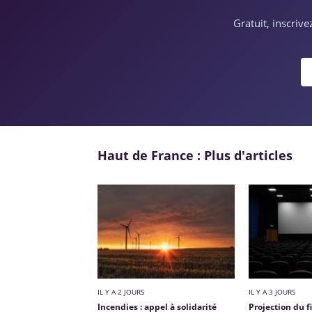
Gratuit, inscriv
Haut de France : Plus d'articles
IL Y A 2 JOURS
IL Y A 3 JOURS
Incendies : appel à solidarité
Projection du f