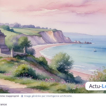
comme inapproprié
- 🤖 Image générée par intelligence artificielle.
France