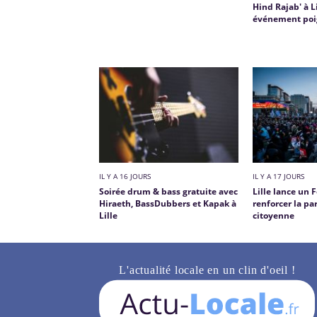
Hind Rajab' à Li
événement poi
IL Y A 16 JOURS
IL Y A 17 JOURS
Soirée drum & bass gratuite avec
Lille lance un
Hiraeth, BassDubbers et Kapak à
renforcer la pa
Lille
citoyenne
L'actualité locale en un clin d'oeil !