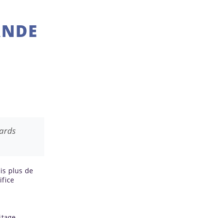
ANDE
gards
is plus de
ifice
itage