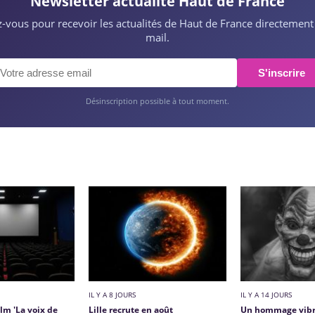
Newsletter actualité Haut de France
ez-vous pour recevoir les actualités de Haut de France directement
mail.
S'inscrire
Désinscription possible à tout moment.
IL Y A 8 JOURS
IL Y A 14 JOURS
ilm 'La voix de
Lille recrute en août
Un hommage vibr