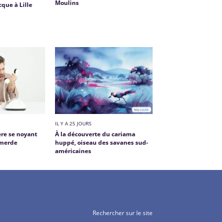
Moulins
cque à Lille
IL Y A 25 JOURS
ère se noyant
À la découverte du cariama
 merde
huppé, oiseau des savanes sud-
américaines
Rechercher sur le site