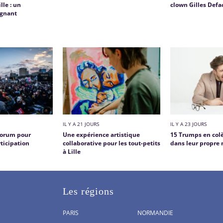
lle : un
clown Gilles Defa
gnant
IL Y A 21 JOURS
IL Y A 23 JOURS
 Forum pour
Une expérience artistique
15 Trumps en col
rticipation
collaborative pour les tout-petits
dans leur propre
à Lille
Les régions
PARIS
NORMANDIE