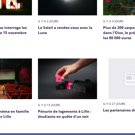
IL Y A 2 JOURS
IL Y A 3 JOURS
e interroge les
Le Soleil a rendez-vous avec la
Plus de 200 carpe
 le 15 novembre
Lune
dans l'Oise, le p
les 80 000 euros
IL Y A 21 JOURS
IL Y A 15 JOURS
Les partenaires d
inéma en famille
Pénurie de logements à Lille :
e Lille
étudiants en quête d'un toit