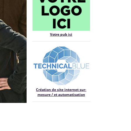
Votre pub ici
Création de site internet sur-
mesure / et automatisation