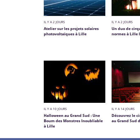
IL Y A 2 JOURS
IL Y A 2 JOURS
Atelier sur les projets solaires
Un duo de cirqu
photovoltaïques à Lille
normes à Lille
IL Y A 10 JOURS
IL Y A 14 JOURS
Halloween au Grand Sud : Une
Découvrez le c
Boum des Monstres Inoubliable
au Grand Sud d
à Lille