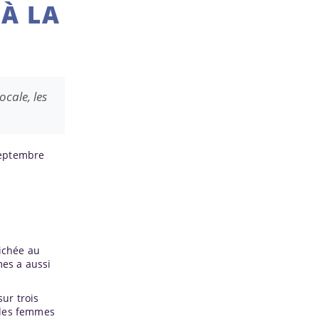
 À LA
ocale, les
 septembre
nichée au
mes a aussi
sur trois
l des femmes