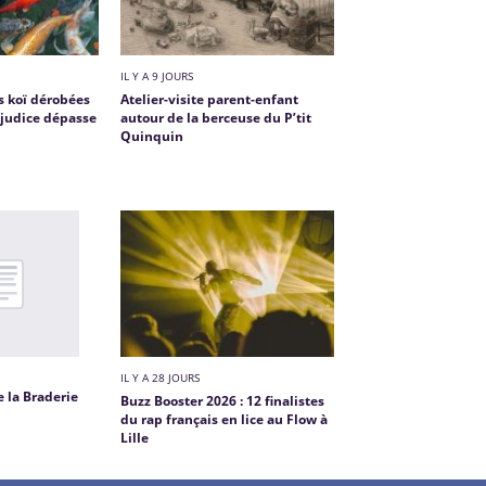
IL Y A 9 JOURS
s koï dérobées
Atelier-visite parent-enfant
réjudice dépasse
autour de la berceuse du P’tit
Quinquin
IL Y A 28 JOURS
e la Braderie
Buzz Booster 2026 : 12 finalistes
du rap français en lice au Flow à
Lille