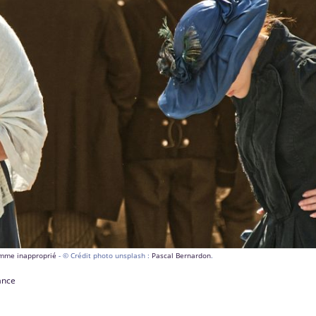
comme inapproprié
- © Crédit photo unsplash :
Pascal Bernardon
.
rance