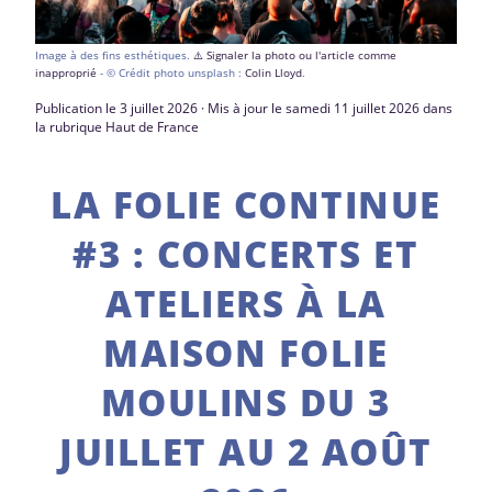
Image à des fins esthétiques.
⚠️ Signaler la photo ou l'article comme
inapproprié
- © Crédit photo unsplash :
Colin Lloyd
.
Publication le 3 juillet 2026 · Mis à jour le samedi 11 juillet 2026 dans
la rubrique Haut de France
LA FOLIE CONTINUE
#3 : CONCERTS ET
ATELIERS À LA
MAISON FOLIE
MOULINS DU 3
JUILLET AU 2 AOÛT