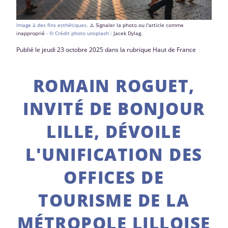
Image à des fins esthétiques.
⚠️ Signaler la photo ou l'article comme
inapproprié
- © Crédit photo unsplash :
Jacek Dylag
.
Publié le jeudi 23 octobre 2025 dans la rubrique Haut de France
ROMAIN ROGUET,
INVITÉ DE BONJOUR
LILLE, DÉVOILE
L'UNIFICATION DES
OFFICES DE
TOURISME DE LA
MÉTROPOLE LILLOISE