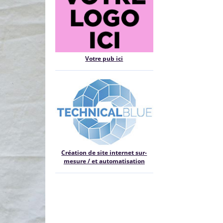
Votre pub ici
Création de site internet sur-
mesure / et automatisation