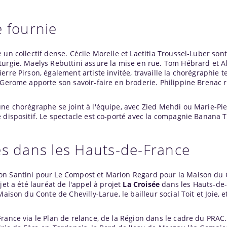
e fournie
un collectif dense. Cécile Morelle et Laetitia Troussel-Luber sont
turgie. Maëlys Rebuttini assure la mise en rue. Tom Hébrard et A
rre Pirson, également artiste invitée, travaille la chorégraphie tex
 Gerome apporte son savoir-faire en broderie. Philippine Brenac r
ne chorégraphe se joint à l'équipe, avec Zied Mehdi ou Marie-Pie
 dispositif. Le spectacle est co-porté avec la compagnie Banana 
es dans les Hauts-de-France
on Santini pour Le Compost et Marion Regard pour la Maison du 
jet a été lauréat de l'appel à projet
La Croisée
dans les Hauts-de-F
aison du Conte de Chevilly-Larue, le bailleur social Toit et Joie, e
rance via le Plan de relance, de la Région dans le cadre du PRAC.