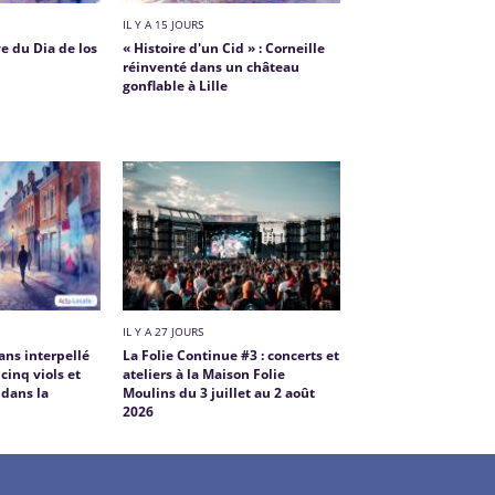
IL Y A 15 JOURS
ve du Dia de los
« Histoire d'un Cid » : Corneille
réinventé dans un château
gonflable à Lille
IL Y A 27 JOURS
ns interpellé
La Folie Continue #3 : concerts et
cinq viols et
ateliers à la Maison Folie
 dans la
Moulins du 3 juillet au 2 août
2026