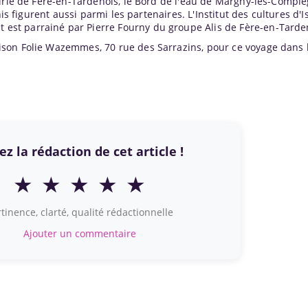
irie de Fère-en-Tardenois, le Bord de l'eau de Margny-lès-Compie
nis figurent aussi parmi les partenaires. L'Institut des cultures d'
t est parrainé par Pierre Fourny du groupe Alis de Fère-en-Tarde
ison Folie Wazemmes, 70 rue des Sarrazins, pour ce voyage dans 
z la rédaction de cet article !
★
★
★
★
★
tinence, clarté, qualité rédactionnelle
Ajouter un commentaire