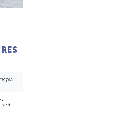
IRES
gnages.
e-
inscrit