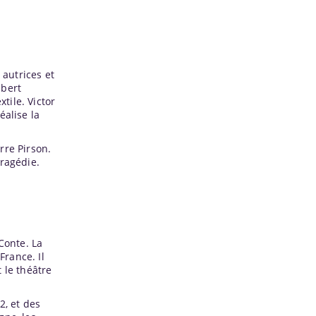
 autrices et
lbert
tile. Victor
éalise la
rre Pirson.
Tragédie.
Conte. La
rance. Il
t le théâtre
2, et des