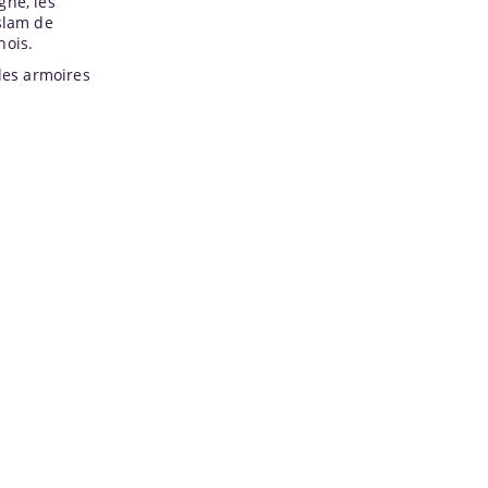
gne, les
Islam de
nois.
les armoires