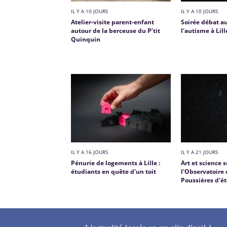
IL Y A 10 JOURS
IL Y A 10 JOURS
Atelier-visite parent-enfant
Soirée débat au
autour de la berceuse du P’tit
l'autisme à Lill
Quinquin
IL Y A 16 JOURS
IL Y A 21 JOURS
Pénurie de logements à Lille :
Art et science 
étudiants en quête d'un toit
l'Observatoire 
Poussières d'ét