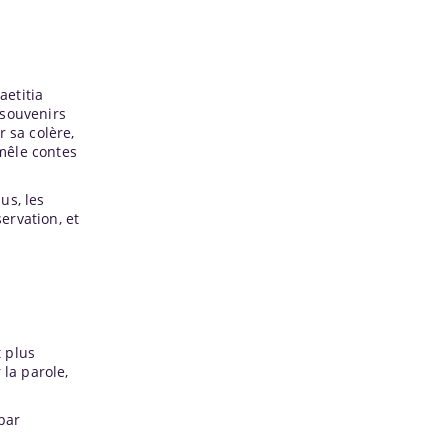
aetitia
 souvenirs
 sa colère,
mêle contes
us, les
éservation, et
 plus
 la parole,
 par