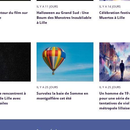
IL Y A 11 JOURS
IL Y A 14 JOURS
tour du film sur
Halloween au Grand Sud : Une
Célébration festi
e
Boum des Monstres Inoubliable
Muertos à Lille
à Lille
IL Y A 25 JOURS
IL Y A 25 JOURS
se rencontrent à
Survolez la baie de Somme en
Un homme de 19 a
de Lille avec
montgolfière cet été
pour une série de 
oiles
tentatives de viol
métropole lilloise