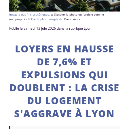
Image à des fins esthétiques.
⚠️ Signaler la photo ou l'article comme
inapproprié
- © Crédit photo unsplash :
Breno Assis
.
Publié le samedi 13 juin 2026 dans la rubrique Lyon
LOYERS EN HAUSSE
DE 7,6% ET
EXPULSIONS QUI
DOUBLENT : LA CRISE
DU LOGEMENT
S'AGGRAVE À LYON