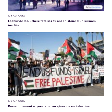
IL Y A 3 JOURS
La tour de la Duchère fête ses 50 ans : histoire d'un surnom
insolite
IL Y A 7 JOURS
Rassemblement à Lyon : stop au génocide en Palestine