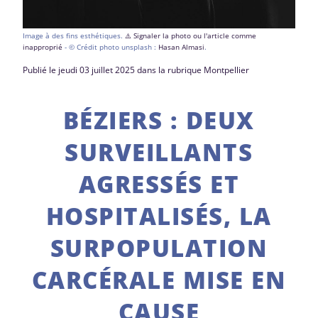
Image à des fins esthétiques.
⚠️ Signaler la photo ou l'article comme
inapproprié
- © Crédit photo unsplash :
Hasan Almasi
.
Publié le jeudi 03 juillet 2025 dans la rubrique Montpellier
BÉZIERS : DEUX
SURVEILLANTS
AGRESSÉS ET
HOSPITALISÉS, LA
SURPOPULATION
CARCÉRALE MISE EN
CAUSE