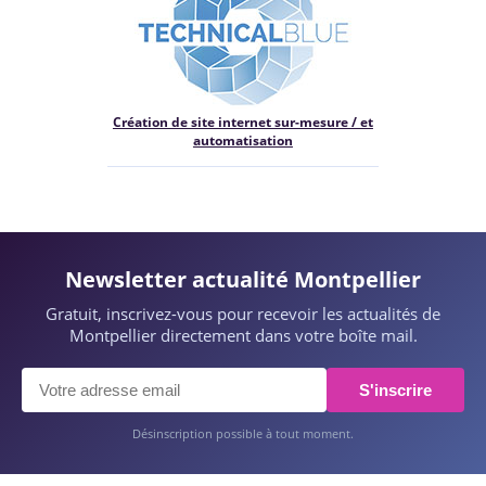
Création de site internet sur-mesure / et
automatisation
Newsletter actualité Montpellier
Gratuit, inscrivez-vous pour recevoir les actualités de
Montpellier directement dans votre boîte mail.
S'inscrire
Désinscription possible à tout moment.