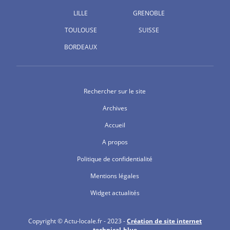
LILLE
GRENOBLE
TOULOUSE
SUISSE
BORDEAUX
Rechercher sur le site
Archives
Accueil
A propos
Politique de confidentialité
Mentions légales
Widget actualités
Copyright © Actu-locale.fr - 2023 -
Création de site internet
technical-blue