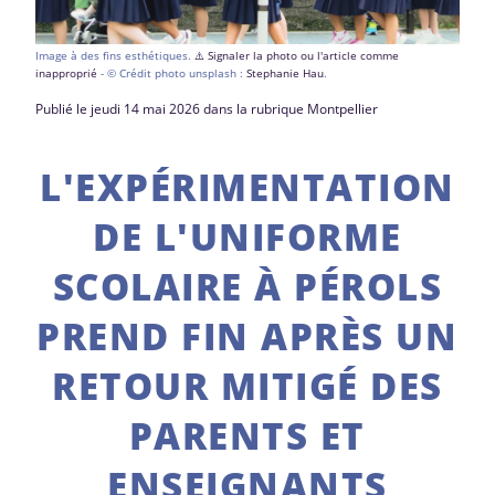
Image à des fins esthétiques.
⚠️ Signaler la photo ou l'article comme
inapproprié
- © Crédit photo unsplash :
Stephanie Hau
.
Publié le jeudi 14 mai 2026 dans la rubrique Montpellier
L'EXPÉRIMENTATION
DE L'UNIFORME
SCOLAIRE À PÉROLS
PREND FIN APRÈS UN
RETOUR MITIGÉ DES
PARENTS ET
ENSEIGNANTS