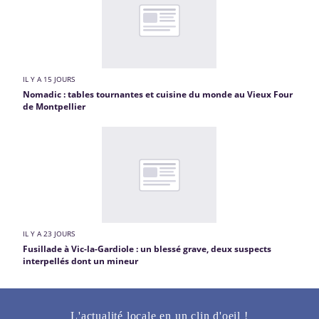
IL Y A 15 JOURS
Nomadic : tables tournantes et cuisine du monde au Vieux Four
de Montpellier
IL Y A 23 JOURS
Fusillade à Vic-la-Gardiole : un blessé grave, deux suspects
interpellés dont un mineur
L'actualité locale en un clin d'oeil !