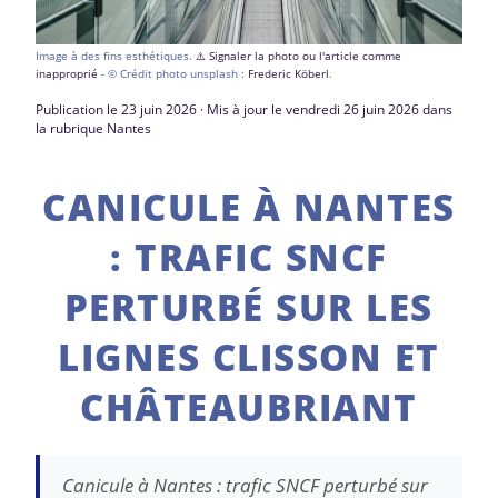
Image à des fins esthétiques.
⚠️ Signaler la photo ou l'article comme
inapproprié
- © Crédit photo unsplash :
Frederic Köberl
.
Publication le 23 juin 2026 · Mis à jour le vendredi 26 juin 2026 dans
la rubrique Nantes
CANICULE À NANTES
: TRAFIC SNCF
PERTURBÉ SUR LES
LIGNES CLISSON ET
CHÂTEAUBRIANT
Canicule à Nantes : trafic SNCF perturbé sur