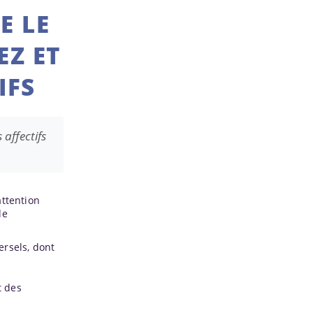
E LE
EZ ET
IFS
 affectifs
’attention
de
ersels, dont
t des