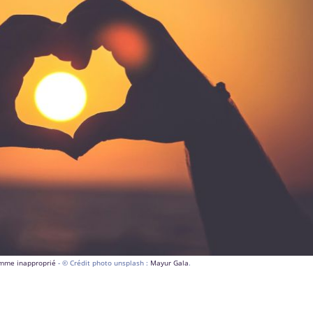
comme inapproprié
- © Crédit photo unsplash :
Mayur Gala
.