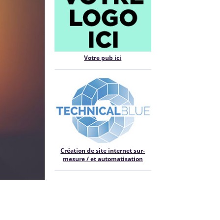
Votre pub ici
Création de site internet sur-
mesure / et automatisation