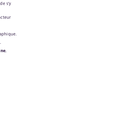
de s’y
acteur
raphique.
.
ine
,