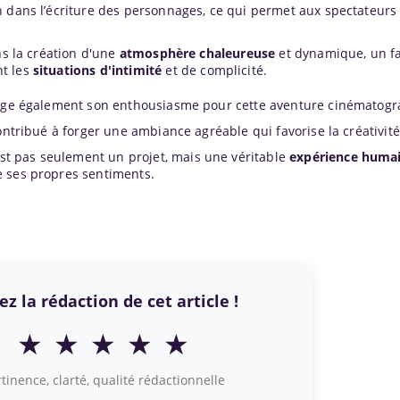
 dans l’écriture des personnages, ce qui permet aux spectateurs 
ns la création d'une
atmosphère chaleureuse
et dynamique, un f
nt les
situations d'intimité
et de complicité.
rtage également son enthousiasme pour cette aventure cinématog
ontribué à forger une ambiance agréable qui favorise la créativité
'est pas seulement un projet, mais une véritable
expérience huma
e ses propres sentiments.
z la rédaction de cet article !
★
★
★
★
★
tinence, clarté, qualité rédactionnelle