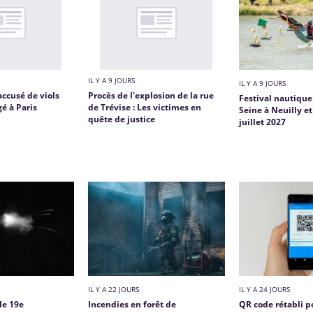
IL Y A 9 JOURS
IL Y A 9 JOURS
accusé de viols
Procès de l'explosion de la rue
Festival nautique 
é à Paris
de Trévise : Les victimes en
Seine à Neuilly e
quête de justice
juillet 2027
IL Y A 22 JOURS
IL Y A 24 JOURS
le 19e
Incendies en forêt de
QR code rétabli p