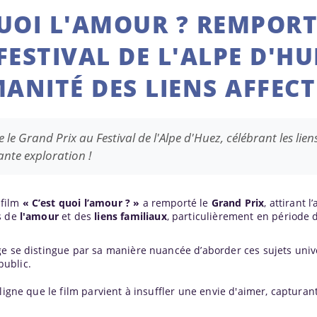
QUOI L'AMOUR ? REMPORT
ESTIVAL DE L'ALPE D'HU
ANITÉ DES LIENS AFFECT
le Grand Prix au Festival de l'Alpe d'Huez, célébrant les liens
nte exploration !
e film
« C’est quoi l’amour ? »
a remporté le
Grand Prix
, attirant l
s de
l'amour
et des
liens familiaux
, particulièrement en période 
ge se distingue par sa manière nuancée d’aborder ces sujets univ
public.
ouligne que le film parvient à insuffler une envie d'aimer, capturan