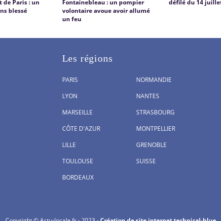
 de Paris : un
Fontainebleau : un pompier
défilé du 14 juille
ns blessé
volontaire avoue avoir allumé
un feu
Les régions
PARIS
NORMANDIE
LYON
NANTES
MARSEILLE
STRASBOURG
CÔTE D'AZUR
MONTPELLIER
LILLE
GRENOBLE
TOULOUSE
SUISSE
BORDEAUX
Copyright © Actu-locale.fr - 2023 -
Création de site internet technical-blue