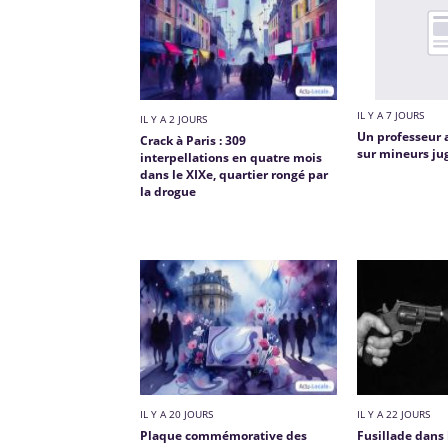
IL Y A 7 JOURS
IL Y A 2 JOURS
Un professeur 
Crack à Paris : 309
sur mineurs jug
interpellations en quatre mois
dans le XIXe, quartier rongé par
la drogue
IL Y A 20 JOURS
IL Y A 22 JOURS
Plaque commémorative des
Fusillade dans 