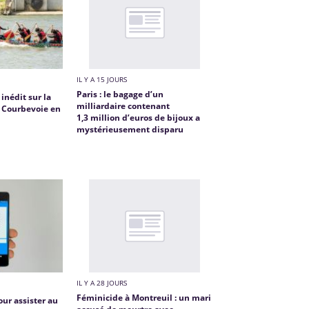
IL Y A 15 JOURS
Paris : le bagage d’un
inédit sur la
milliardaire contenant
t Courbevoie en
1,3 million d’euros de bijoux a
mystérieusement disparu
IL Y A 28 JOURS
Féminicide à Montreuil : un mari
our assister au