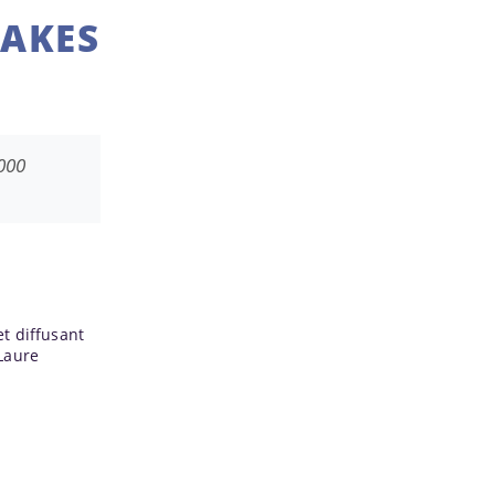
FAKES
 000
et diffusant
Laure