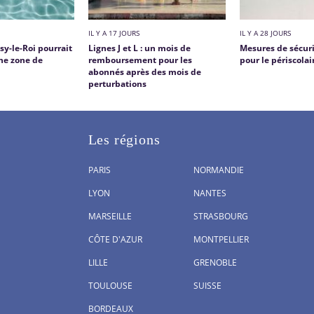
IL Y A 17 JOURS
IL Y A 28 JOURS
sy-le-Roi pourrait
Lignes J et L : un mois de
Mesures de sécuri
une zone de
remboursement pour les
pour le périscolai
abonnés après des mois de
perturbations
Les régions
PARIS
NORMANDIE
LYON
NANTES
MARSEILLE
STRASBOURG
CÔTE D'AZUR
MONTPELLIER
LILLE
GRENOBLE
TOULOUSE
SUISSE
BORDEAUX