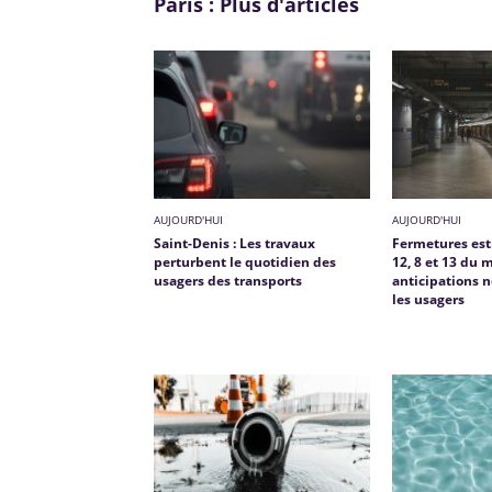
Paris : Plus d'articles
AUJOURD'HUI
AUJOURD'HUI
Saint-Denis : Les travaux
Fermetures esti
perturbent le quotidien des
12, 8 et 13 du m
usagers des transports
anticipations n
les usagers