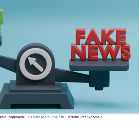
comme inapproprié
- © Crédit photo unsplash :
Hartono Creative Studio
.