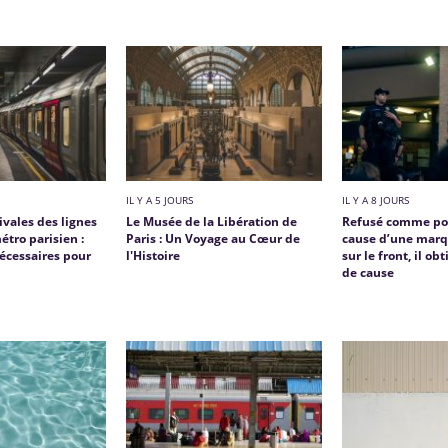
IL Y A 5 JOURS
IL Y A 8 JOURS
vales des lignes
Le Musée de la Libération de
Refusé comme poli
étro parisien :
Paris : Un Voyage au Cœur de
cause d’une marq
écessaires pour
l'Histoire
sur le front, il ob
de cause