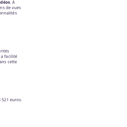
idéos
. À
ions de vues
onnalités
rités
a facilité
ans cette
8 521 euros.
e