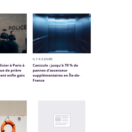
IL Y A 9 JOURS
cier à Paris à
Canicule : jusqu'à 70 % de
ue de prière
pannes d'ascenseur
tient enfin gain
supplémentaires en Île-de-
France