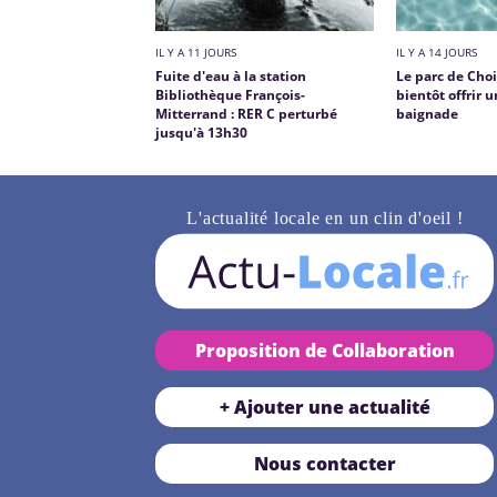
IL Y A 11 JOURS
IL Y A 14 JOURS
Fuite d'eau à la station
Le parc de Choi
Bibliothèque François-
bientôt offrir 
Mitterrand : RER C perturbé
baignade
jusqu'à 13h30
L'actualité locale en un clin d'oeil !
Proposition de Collaboration
+ Ajouter une actualité
Nous contacter