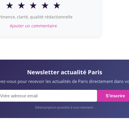
★
★
★
★
★
tinence, clarté, qualité rédactionnelle
Ajouter un commentaire
Newsletter actualité Paris
ivez-vous pour recevoir les actualités de Paris directement dans vo
S'inscrire
Désinscription possible à tout moment.