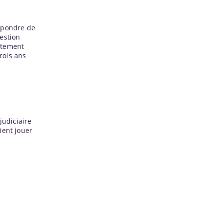
répondre de
estion
aitement
rois ans
judiciaire
ient jouer