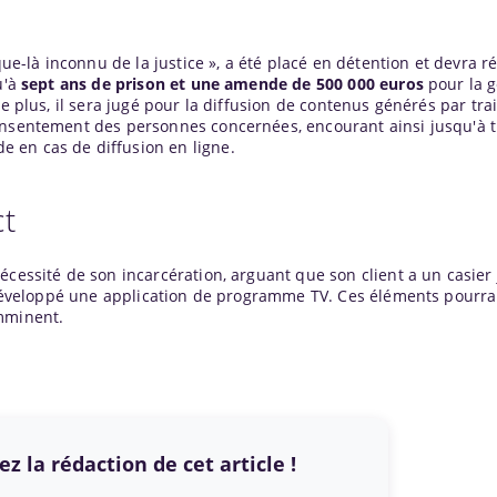
-là inconnu de la justice », a été placé en détention et devra 
u'à
sept ans de prison et une amende de 500 000 euros
pour la g
De plus, il sera jugé pour la diffusion de contenus générés par tr
onsentement des personnes concernées, encourant ainsi jusqu'à t
 en cas de diffusion en ligne.
ct
écessité de son incarcération, arguant que son client a un casier 
a développé une application de programme TV. Ces éléments pourra
imminent.
z la rédaction de cet article !