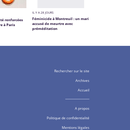
IL Y A 28 JOURS
Féminicide à Montreuil : un mari
té renforcées
accusé de meurtre avec
re à Paris
préméditation
Rechercher sur le site
Archives
Accueil
A propos
Politique de confidentialité
Mentions légales