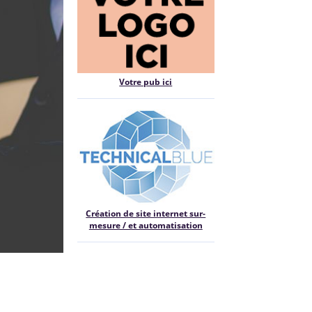
Votre pub ici
Création de site internet sur-
mesure / et automatisation