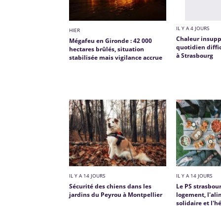
IL Y A 4 JOURS
HIER
Chaleur insuppo
Mégafeu en Gironde : 42 000
quotidien diffi
hectares brûlés, situation
à Strasbourg
stabilisée mais vigilance accrue
IL Y A 14 JOURS
IL Y A 14 JOURS
Sécurité des chiens dans les
Le PS strasbour
jardins du Peyrou à Montpellier
logement, l'al
solidaire et l