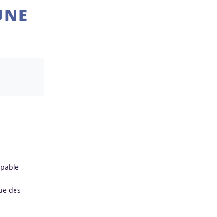
UNE
apable
que des