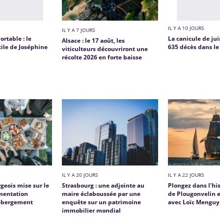
IL Y A 10 JOURS
IL Y A 7 JOURS
rtable : le
La canicule de ju
Alsace : le 17 août, les
cile de Joséphine
635 décès dans le
viticulteurs découvriront une
récolte 2026 en forte baisse
IL Y A 20 JOURS
IL Y A 22 JOURS
geois mise sur le
Strasbourg : une adjointe au
Plongez dans l'hi
imentation
maire éclaboussée par une
de Plougonvelin 
'hébergement
enquête sur un patrimoine
avec Loïc Menguy
immobilier mondial