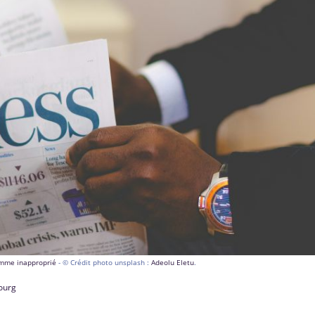
comme inapproprié
- © Crédit photo unsplash :
Adeolu Eletu
.
bourg