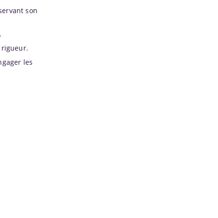
éservant son
.
 rigueur.
ngager les