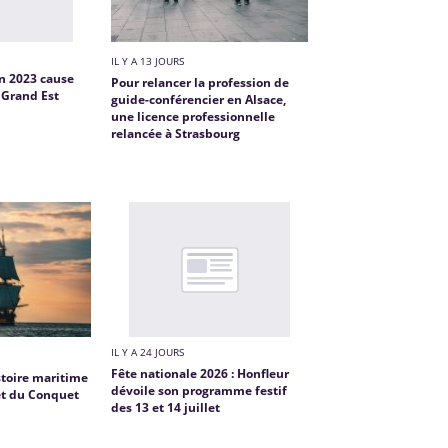
IL Y A 13 JOURS
in 2023 cause
Pour relancer la profession de
 Grand Est
guide-conférencier en Alsace,
une licence professionnelle
relancée à Strasbourg
IL Y A 24 JOURS
Fête nationale 2026 : Honfleur
stoire maritime
dévoile son programme festif
et du Conquet
des 13 et 14 juillet