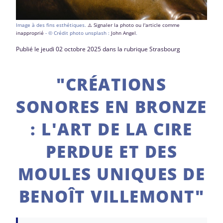
Image à des fins esthétiques.
⚠️ Signaler la photo ou l'article comme
inapproprié
- © Crédit photo unsplash :
John Angel
.
Publié le jeudi 02 octobre 2025 dans la rubrique Strasbourg
"CRÉATIONS
SONORES EN BRONZE
: L'ART DE LA CIRE
PERDUE ET DES
MOULES UNIQUES DE
BENOÎT VILLEMONT"