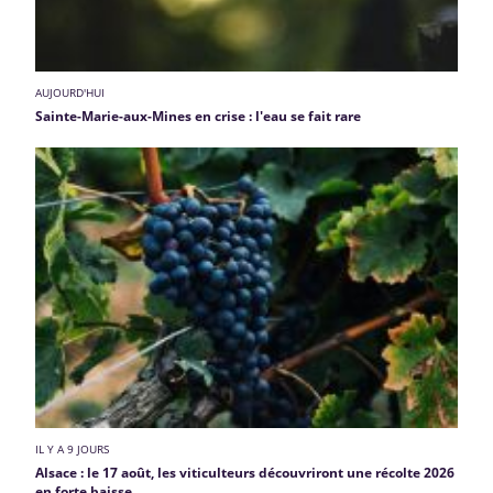
AUJOURD'HUI
Sainte-Marie-aux-Mines en crise : l'eau se fait rare
IL Y A 9 JOURS
Alsace : le 17 août, les viticulteurs découvriront une récolte 2026
en forte baisse