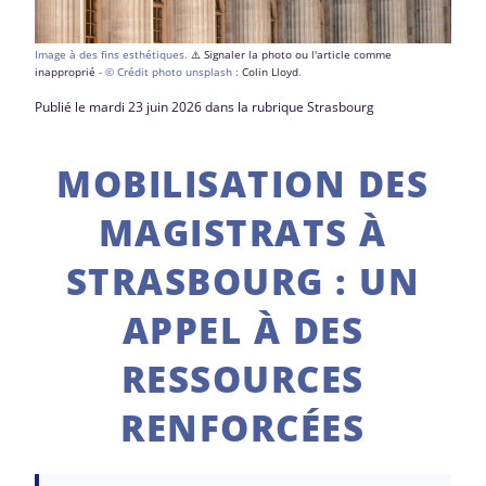
Image à des fins esthétiques.
⚠️ Signaler la photo ou l'article comme
inapproprié
- © Crédit photo unsplash :
Colin Lloyd
.
Publié le mardi 23 juin 2026 dans la rubrique Strasbourg
MOBILISATION DES
MAGISTRATS À
STRASBOURG : UN
APPEL À DES
RESSOURCES
RENFORCÉES