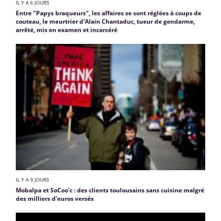
IL Y A 6 JOURS
Entre "Papys braqueurs", les affaires se sont réglées à coups de
couteau, le meurtrier d'Alain Chantaduc, tueur de gendarme,
arrêté, mis en examen et incarcéré
IL Y A 9 JOURS
Mobalpa et SoCoo’c : des clients toulousains sans cuisine malgré
des milliers d’euros versés