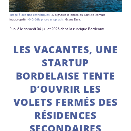
Image à des fins esthétiques.
⚠️ Signaler la photo ou l'article comme
inapproprié
- © Crédit photo unsplash :
Grant Durr
.
Publié le samedi 04 juillet 2026 dans la rubrique Bordeaux
LES VACANTES, UNE
STARTUP
BORDELAISE TENTE
D’OUVRIR LES
VOLETS FERMÉS DES
RÉSIDENCES
SECONDAIRES