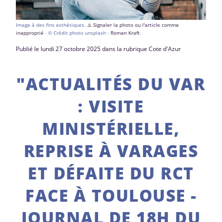
Image à des fins esthétiques.
⚠️ Signaler la photo ou l'article comme
inapproprié
- © Crédit photo unsplash :
Roman Kraft
.
Publié le lundi 27 octobre 2025 dans la rubrique Cote d'Azur
"ACTUALITÉS DU VAR
: VISITE
MINISTÉRIELLE,
REPRISE À VARAGES
ET DÉFAITE DU RCT
FACE À TOULOUSE -
JOURNAL DE 18H DU