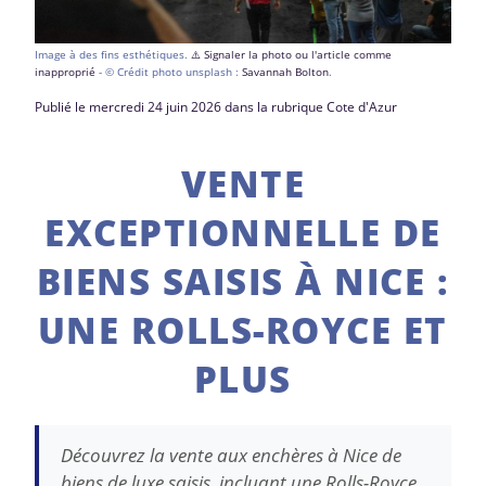
Image à des fins esthétiques.
⚠️ Signaler la photo ou l'article comme
inapproprié
- © Crédit photo unsplash :
Savannah Bolton
.
Publié le mercredi 24 juin 2026 dans la rubrique Cote d'Azur
VENTE
EXCEPTIONNELLE DE
BIENS SAISIS À NICE :
UNE ROLLS-ROYCE ET
PLUS
Découvrez la vente aux enchères à Nice de
biens de luxe saisis, incluant une Rolls-Royce