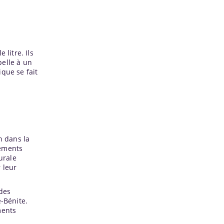
litre. Ils
pelle à un
que se fait
n dans la
lements
urale
r leur
 des
-Bénite.
ments