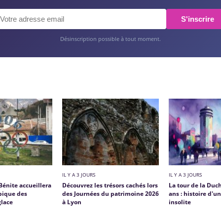
S'inscrire
Désinscription possible à tout moment.
IL Y A 3 JOURS
IL Y A 3 JOURS
Bénite accueillera
Découvrez les trésors cachés lors
La tour de la Duch
mpique des
des Journées du patrimoine 2026
ans : histoire d'
glace
à Lyon
insolite