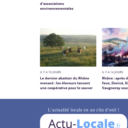
d'associations
environnementales
IL Y A 10 JOURS
IL Y A 14 JOURS
Le dernier abattoir du Rhône
Rhône : après 
menacé : les éleveurs lancent
feux, Denicé, G
une coopérative pour le sauver
Vaugneray sous
L'actualité locale en un clin d'oeil !