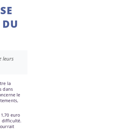
SE
 DU
z leurs
tre la
ts dans
oncerne le
rtements,
 1,70 euro
difficulté.
pourrait