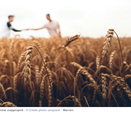
comme inapproprié
- © Crédit photo unsplash :
Warren
.