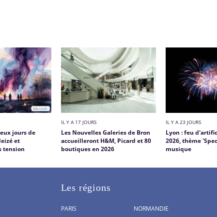
IL Y A 17 JOURS
IL Y A 23 JOURS
deux jours de
Les Nouvelles Galeries de Bron
Lyon : feu d'artifi
leizé et
accueilleront H&M, Picard et 80
2026, thème 'Spec
 tension
boutiques en 2026
musique
Les régions
PARIS
NORMANDIE