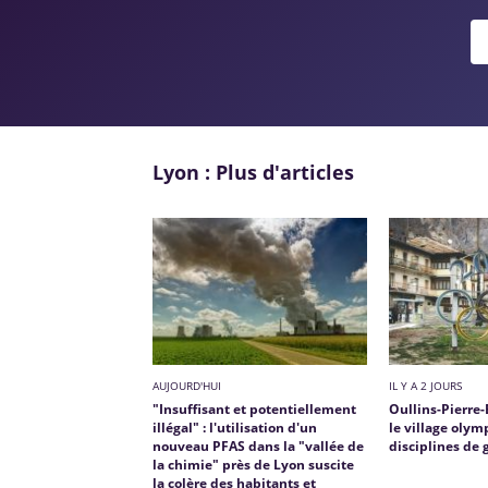
Lyon : Plus d'articles
AUJOURD'HUI
IL Y A 2 JOURS
"Insuffisant et potentiellement
Oullins-Pierre-
illégal" : l'utilisation d'un
le village oly
nouveau PFAS dans la "vallée de
disciplines de 
la chimie" près de Lyon suscite
la colère des habitants et