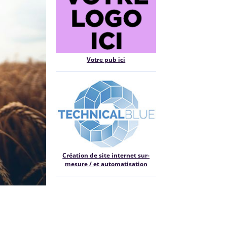
Votre pub ici
Création de site internet sur-
mesure / et automatisation