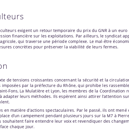
lteurs
iculteurs exigent un retour temporaire du prix du GNR à un euro le 
sion financière sur les exploitations. Par ailleurs, le syndicat ap
 agricole, qui traverse une période complexe. Le mal-être économi
esures concrètes pour préserver la viabilité de leurs fermes.
on
te de tensions croissantes concernant la sécurité et la circulatio
ns imposées par la préfecture du Rhône, qui prohibe les rassemb
nt-Fons, La Mulatière et Lyon, les membres de la Coordination r
à adapter leurs méthodes. Ils espèrent ainsi attirer l’attention su
ulent.
s en matière d’actions spectaculaires. Par le passé, ils ont mené
lace d’un campement pendant plusieurs jours sur la M7 à Pierre
ls souhaitent faire entendre leur voix et revendiquer des change
t face chaque jour.