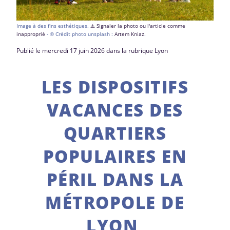
Image à des fins esthétiques.
⚠️ Signaler la photo ou l'article comme
inapproprié
- © Crédit photo unsplash :
Artem Kniaz
.
Publié le mercredi 17 juin 2026 dans la rubrique Lyon
LES DISPOSITIFS
VACANCES DES
QUARTIERS
POPULAIRES EN
PÉRIL DANS LA
MÉTROPOLE DE
LYON