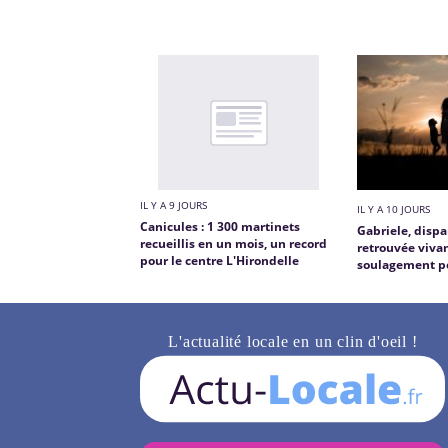
IL Y A 9 JOURS
IL Y A 10 JOURS
Canicules : 1 300 martinets
Gabriele, dispa
recueillis en un mois, un record
retrouvée viva
pour le centre L'Hirondelle
soulagement po
L'actualité locale en un clin d'oeil !