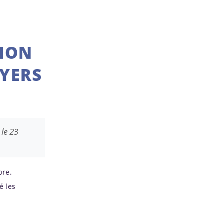
TION
OYERS
 le 23
bre.
é les