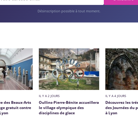
Désinscription possible à tout moment.
IL Y A 2 JOURS
IL Y A 4 JOURS
ée des Beaux-Arts
Oullins-Pierre-Bénite accueillera
Découvrez les tré
ge gratuit contre
le village olympique des
des Journées du 
mLyon
disciplines de glace
à Lyon