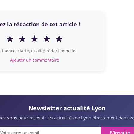
z la rédaction de cet article !
★
★
★
★
★
tinence, clarté, qualité rédactionnelle
Ajouter un commentaire
Newsletter actualité Lyon
ivez-vous pour recevoir les actualités de Lyon directement dans vo
S'inscrire