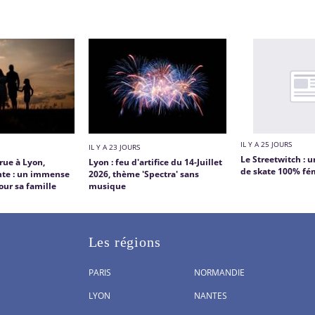
IL Y A 25 JOURS
IL Y A 23 JOURS
Le Streetwitch :
rue à Lyon,
Lyon : feu d'artifice du 14-Juillet
de skate 100% fé
nte : un immense
2026, thème 'Spectra' sans
ur sa famille
musique
Les régions
PARIS
NORMANDIE
LYON
NANTES