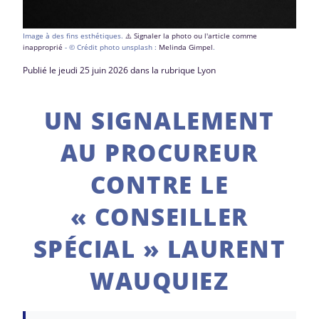
Image à des fins esthétiques.
⚠️ Signaler la photo ou l'article comme
inapproprié
- © Crédit photo unsplash :
Melinda Gimpel
.
Publié le jeudi 25 juin 2026 dans la rubrique Lyon
UN SIGNALEMENT
AU PROCUREUR
CONTRE LE
« CONSEILLER
SPÉCIAL » LAURENT
WAUQUIEZ