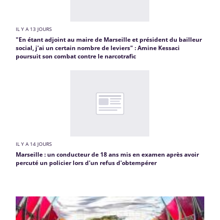
IL Y A 13 JOURS
"En étant adjoint au maire de Marseille et président du bailleur
social, j'ai un certain nombre de leviers" : Amine Kessaci
poursuit son combat contre le narcotrafic
IL Y A 14 JOURS
Marseille : un conducteur de 18 ans mis en examen après avoir
percuté un policier lors d'un refus d'obtempérer