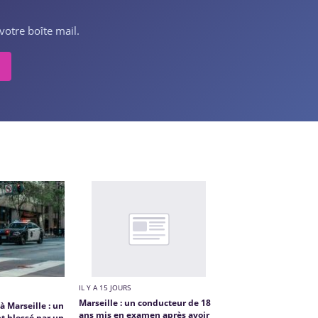
votre boîte mail.
IL Y A 15 JOURS
Marseille : un conducteur de 18
à Marseille : un
ans mis en examen après avoir
t blessé par un