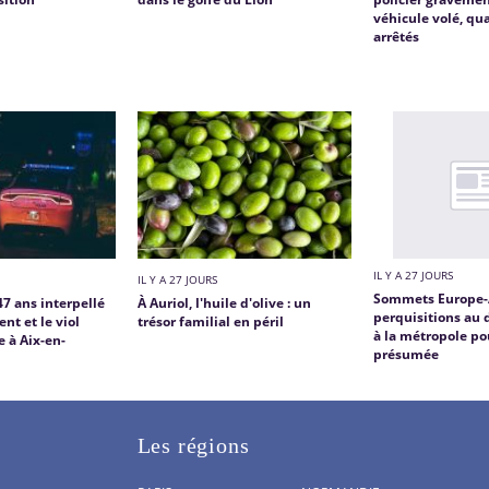
véhicule volé, qu
arrêtés
IL Y A 27 JOURS
IL Y A 27 JOURS
Sommets Europe-A
 ans interpellé
À Auriol, l'huile d'olive : un
perquisitions au
nt et le viol
trésor familial en péril
à la métropole po
 à Aix-en-
présumée
Les régions