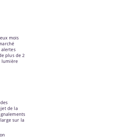
deux mois
 marché
 alertes
de plus de 2
n lumière
 des
jet de la
signalements
large sur la
ion