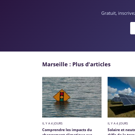
Gratuit, inscriv
Marseille : Plus d'articles
IL Y A 4 JOURS
IL Y A 4 JOURS
Comprendre les impacts du
Solaire et neutr
changement climatique sur
défis de la tran