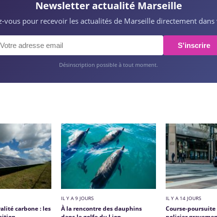
Newsletter actualité Marseille
ez-vous pour recevoir les actualités de Marseille directement dans 
S'inscrire
Désinscription possible à tout moment.
IL Y A 9 JOURS
IL Y A 14 JOURS
alité carbone : les
À la rencontre des dauphins
Course-poursuite 
sition
dans le golfe du Lion
policier gravemen