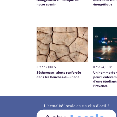
notre avenir
énergétique
IL Y A 17 JOURS
IL Y A 24 JOURS
Sécheresse : alerte renforcée
Un homme de 47
dans les Bouches-du-Rhône
pour l'enlèveme
d'une étudiante
Provence
L'actualité locale en un clin d'oeil !