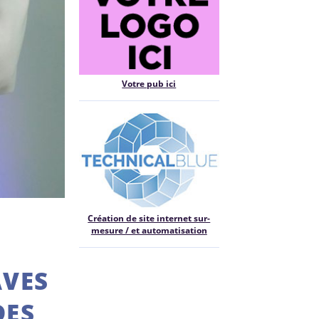
Votre pub ici
Création de site internet sur-
mesure / et automatisation
AVES
DES