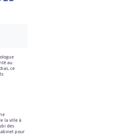
iologue
nté au
dias, ce
és
une
 la ville à
ubi des
cabinet pour