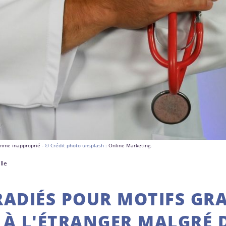
comme inapproprié
- © Crédit photo unsplash :
Online Marketing
.
lle
RADIÉS POUR MOTIFS GR
 À L'ÉTRANGER MALGRÉ 