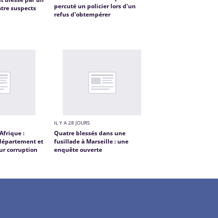
percuté un policier lors d'un
atre suspects
refus d'obtempérer
IL Y A 28 JOURS
frique :
Quatre blessés dans une
 département et
fusillade à Marseille : une
ur corruption
enquête ouverte