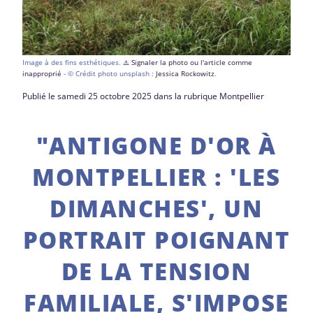
Image à des fins esthétiques.
⚠️ Signaler la photo ou l'article comme
inapproprié
- © Crédit photo unsplash :
Jessica Rockowitz
.
Publié le samedi 25 octobre 2025 dans la rubrique Montpellier
"ANTIGONE D'OR À
MONTPELLIER : 'LES
DIMANCHES', UN
PORTRAIT POIGNANT
DE LA TENSION
FAMILIALE, S'IMPOSE