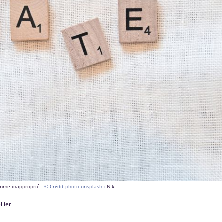
comme inapproprié
- © Crédit photo unsplash :
Nik
.
llier