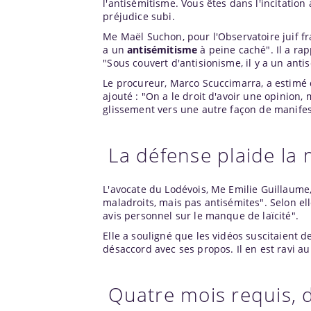
l'antisémitisme. Vous êtes dans l'incitation
préjudice subi.
Me Maël Suchon, pour l'Observatoire juif fran
a un
antisémitisme
à peine caché". Il a rap
"Sous couvert d'antisionisme, il y a un ant
Le procureur, Marco Scuccimarra, a estimé q
ajouté : "On a le droit d'avoir une opinion
glissement vers une autre façon de manifes
La défense plaide la
L'avocate du Lodévois, Me Emilie Guillaume,
maladroits, mais pas antisémites". Selon ell
avis personnel sur le manque de laïcité".
Elle a souligné que les vidéos suscitaien
désaccord avec ses propos. Il en est ravi a
Quatre mois requis, 