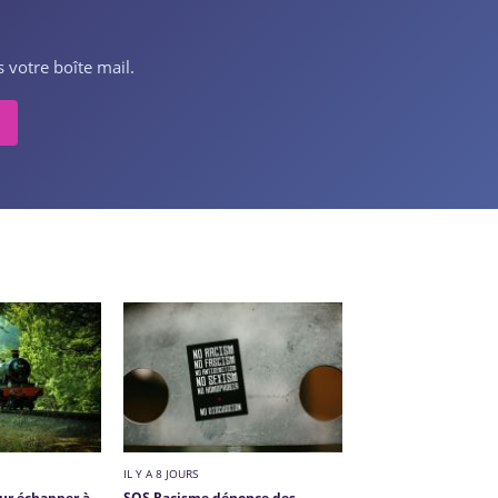
 votre boîte mail.
IL Y A 8 JOURS
our échapper à
SOS Racisme dénonce des