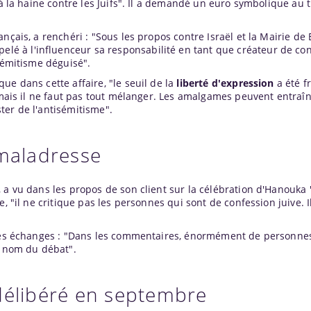
 à la haine contre les Juifs". Il a demandé un euro symbolique au t
çais, a renchéri : "Sous les propos contre Israël et la Mairie de B
pelé à l'influenceur sa responsabilité en tant que créateur de co
isémitisme déguisé".
ue dans cette affaire, "le seuil de la
liberté d'expression
a été fr
, mais il ne faut pas tout mélanger. Les amalgames peuvent entraî
ter de l'antisémitisme".
 maladresse
 a vu dans les propos de son client sur la célébration d'Hanouka
e, "il ne critique pas les personnes qui sont de confession juive. 
t des échanges : "Dans les commentaires, énormément de personne
u nom du débat".
délibéré en septembre