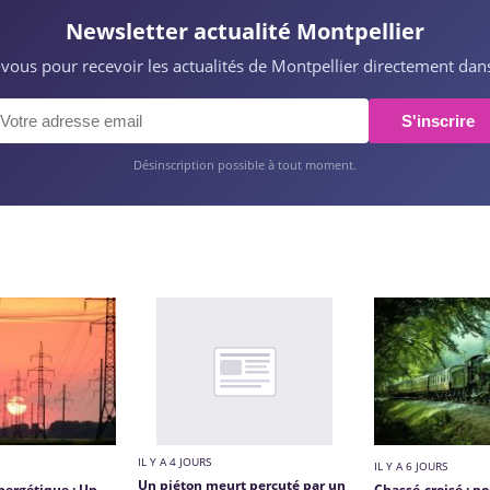
Newsletter actualité Montpellier
z-vous pour recevoir les actualités de Montpellier directement dans
S'inscrire
Désinscription possible à tout moment.
IL Y A 4 JOURS
IL Y A 6 JOURS
Un piéton meurt percuté par un
nergétique : Un
Chassé-croisé : p