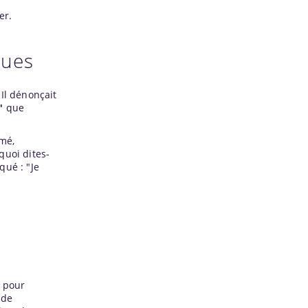
er.
ques
 Il dénonçait
"
que
rmé,
quoi dites-
qué : "Je
à pour
 de