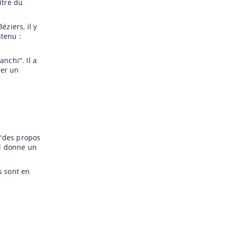
itre du
éziers, il y
ntenu :
anchi". Il a
ner un
 "des propos
Il donne un
s sont en