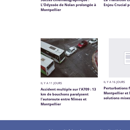
L’Odyssée de Nolan prolongée à
Enjeu Crucial p
Montpellier
IL Y A 16 JOURS
IL Y A 11 JOURS
Perturbations f
Accident multiple sur l'A709 : 13
Montpellier et 
km de bouchons paralysent
solutions mise
l'autoroute entre Nîmes et
Montpellier