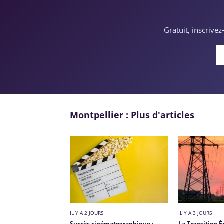
Gratuit, inscrive
Montpellier : Plus d'articles
IL Y A 2 JOURS
IL Y A 3 JOURS
Succès cinématographique :
La Transition É