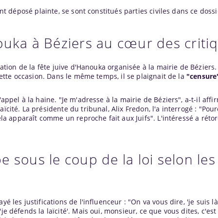
 ont déposé plainte, se sont constitués parties civiles dans ce dossi
ouka à Béziers au cœur des criti
bration de la fête juive d'Hanouka organisée à la mairie de Béziers.
 cette occasion. Dans le même temps, il se plaignait de la
"censure
'appel à la haine. "Je m'adresse à la mairie de Béziers", a-t-il affi
ïcité. La présidente du tribunal, Alix Fredon, l'a interrogé : "Pour
Cela apparaît comme un reproche fait aux Juifs". L'intéressé a rétor
 sous le coup de la loi selon les
yé les justifications de l'influenceur : "On va vous dire, 'je suis l
je défends la laïcité'. Mais oui, monsieur, ce que vous dites, c'est