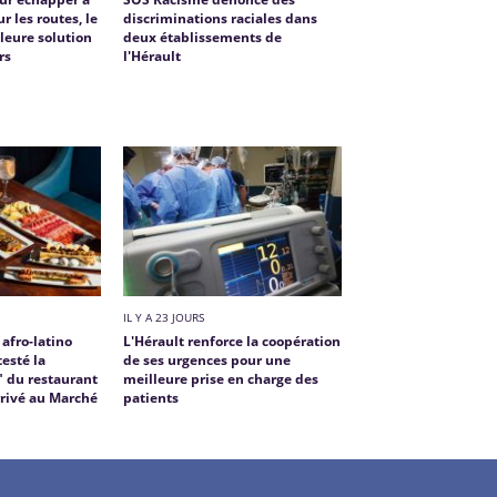
r les routes, le
discriminations raciales dans
lleure solution
deux établissements de
rs
l'Hérault
IL Y A 23 JOURS
 afro-latino
L'Hérault renforce la coopération
testé la
de ses urgences pour une
l" du restaurant
meilleure prise en charge des
rrivé au Marché
patients