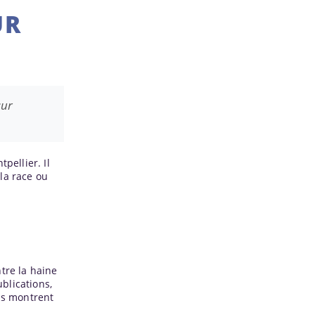
UR
sur
pellier. Il
 la race ou
ntre la haine
blications,
ils montrent