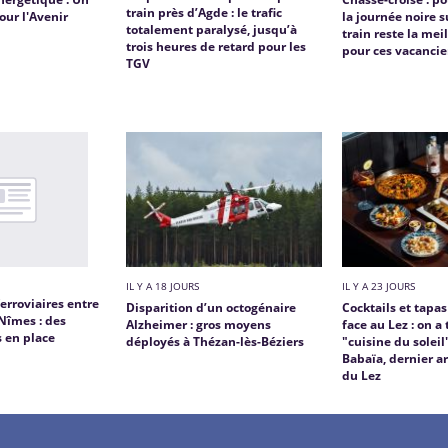
train près d’Agde : le trafic
our l'Avenir
la journée noire su
totalement paralysé, jusqu’à
train reste la mei
trois heures de retard pour les
pour ces vacancie
TGV
IL Y A 18 JOURS
IL Y A 23 JOURS
erroviaires entre
Disparition d’un octogénaire
Cocktails et tapas
Nîmes : des
Alzheimer : gros moyens
face au Lez : on a 
s en place
déployés à Thézan-lès-Béziers
"cuisine du solei
Babaïa, dernier a
du Lez