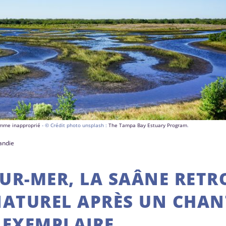
comme inapproprié
- © Crédit photo unsplash :
The Tampa Bay Estuary Program
.
andie
SUR-MER, LA SAÂNE RET
NATUREL APRÈS UN CHAN
EXEMPLAIRE