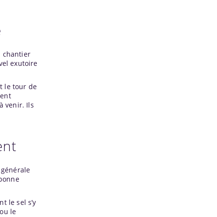
e
d chantier
vel exutoire
t le tour de
ment
 venir. Ils
ent
e générale
 bonne
 le sel s’y
ou le