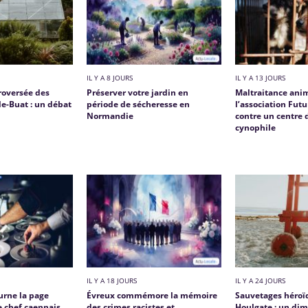
IL Y A 8 JOURS
IL Y A 13 JOURS
roversée des
Préserver votre jardin en
Maltraitance anim
-le-Buat : un débat
période de sécheresse en
l’association Futu
Normandie
contre un centre 
cynophile
IL Y A 18 JOURS
IL Y A 24 JOURS
urne la page
Évreux commémore la mémoire
Sauvetages héroï
le chef caennais
des crimes racistes et
Houlgate : un di