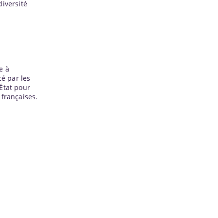
diversité
e à
ncé par les
’État pour
 françaises.