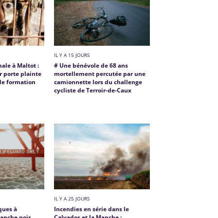
IL Y A 15 JOURS
ale à Maltot :
# Une bénévole de 68 ans
r porte plainte
mortellement percutée par une
de formation
camionnette lors du challenge
cycliste de Terroir-de-Caux
IL Y A 25 JOURS
ques à
Incendies en série dans le
manche noir
Calvados et la Manche :