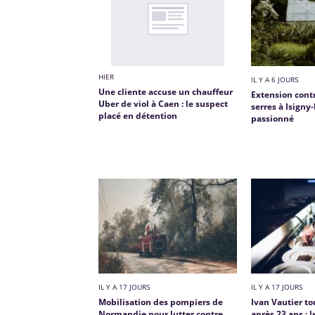
HIER
IL Y A 6 JOURS
Une cliente accuse un chauffeur
Extension cont
Uber de viol à Caen : le suspect
serres à Isigny
placé en détention
passionné
IL Y A 17 JOURS
IL Y A 17 JOURS
Mobilisation des pompiers de
Ivan Vautier to
Normandie pour lutter contre
après 23 ans : 