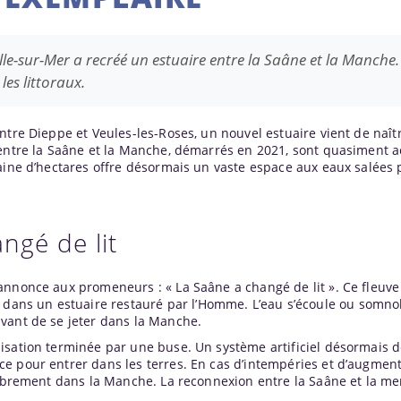
lle-sur-Mer a recréé un estuaire entre la Saâne et la Manche
es littoraux.
ntre Dieppe et Veules-les-Roses, un nouvel estuaire vient de naîtr
 entre la Saâne et la Manche, démarrés en 2021, sont quasiment 
taine d’hectares offre désormais un vaste espace aux eaux salées
ngé de lit
annonce aux promeneurs : « La Saâne a changé de lit ». Ce fleuve
t dans un estuaire restauré par l’Homme. L’eau s’écoule ou somno
vant de se jeter dans la Manche.
isation terminée par une buse. Un système artificiel désormais 
e pour entrer dans les terres. En cas d’intempéries et d’augmen
librement dans la Manche. La reconnexion entre la Saâne et la mer