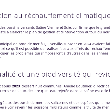
tion au réchauffement climatiqu
 des bassins-versants Saâne
Vienne
et Scie, confirme que le gran
ste à élaborer le plan de gestion et d’intervention autour du nou
nicipal de bord de mer à Quiberville-sur-Mer en
2024
avaient fai
 ce qu’il est possible de réaliser face aux effets du réchauffe
iciper les problèmes qui s’imposeront à d’autres dans les années à
e.
ité et une biodiversité qui revi
 depuis
2023
, dessert huit communes. Amélie Boutillier, directric
roir de Caux, déclare que l’eau rejetée dans la Saâne est « de
égétaux des bords de mer. Les salicornes et des espèces qui aiment
père voir revenir les poissons migrateurs comme la truite de mer 