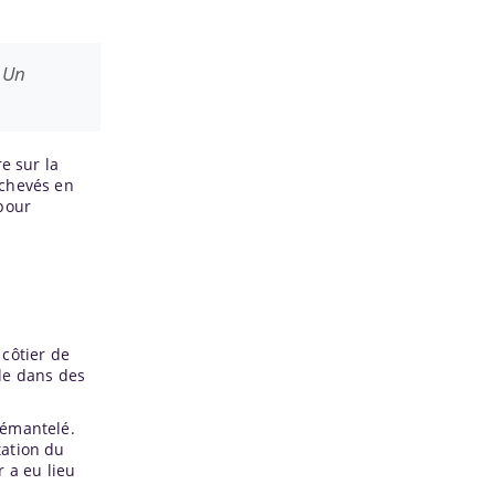
. Un
e sur la
achevés en
 pour
 côtier de
le dans des
démantelé.
tation du
 a eu lieu