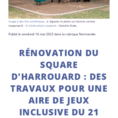
Image à des fins esthétiques.
⚠️ Signaler la photo ou l'article comme
inapproprié
- © Crédit photo unsplash :
Oakville Dude
.
Publié le vendredi 16 mai 2025 dans la rubrique Normandie
RÉNOVATION DU
SQUARE
D'HARROUARD : DES
TRAVAUX POUR UNE
AIRE DE JEUX
INCLUSIVE DU 21