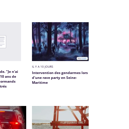
IL Y A 10 JOURS
e. "Je n'ai
Intervention des gendarmes lors
 10 ans de
d'une rave party en Seine-
 Normands
Maritime
trés