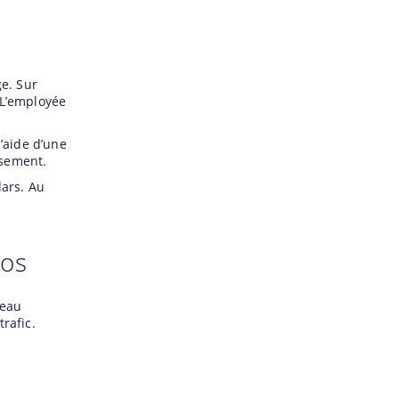
e. Sur
 L’employée
’aide d’une
ssement.
lars. Au
ros
seau
rafic.