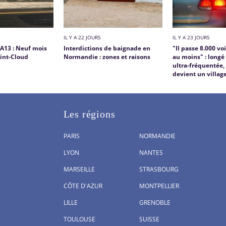
IL Y A 22 JOURS
IL Y A 23 JOURS
'A13 : Neuf mois
Interdictions de baignade en
"Il passe 8.000 vo
aint-Cloud
Normandie : zones et raisons
au moins" : longé
ultra-fréquentée,
devient un villa
Les régions
PARIS
NORMANDIE
LYON
NANTES
MARSEILLE
STRASBOURG
CÔTE D'AZUR
MONTPELLIER
LILLE
GRENOBLE
TOULOUSE
SUISSE