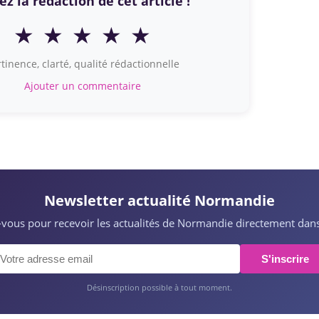
z la rédaction de cet article !
★
★
★
★
★
tinence, clarté, qualité rédactionnelle
Ajouter un commentaire
Newsletter actualité Normandie
z-vous pour recevoir les actualités de Normandie directement dans
S'inscrire
Désinscription possible à tout moment.