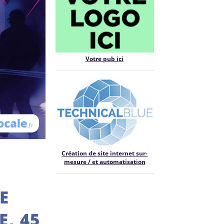
Votre pub ici
Création de site internet sur-
mesure / et automatisation
E
, 45