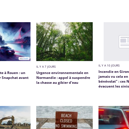
IL Y A 10 JOURS
IL Y A 7 JOURS
Incendie en Girond
te à Rouen : un
Urgence environnementale en
jamais vu cela en
ur Snapchat avant
Normandie : appel à suspendre
bénévolat" : ces
la chasse au gibier d'eau
évacuent les sinis