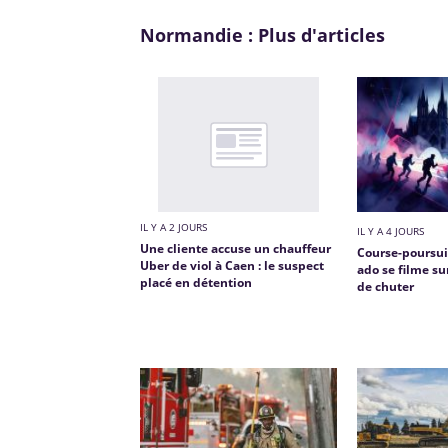
Normandie : Plus d'articles
IL Y A 2 JOURS
IL Y A 4 JOURS
Une cliente accuse un chauffeur
Course-poursui
Uber de viol à Caen : le suspect
ado se filme s
placé en détention
de chuter