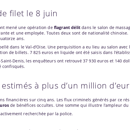
 filet le 8 juin
re ont mené une opération de
flagrant délit
dans le salon de massag
rante et une employée. Toutes deux sont de nationalité chinoise.
quatorze ans.
llé dans le Val-d’Oise. Une perquisition a eu lieu au salon avec l
ion de billets. 7 825 euros en liquide ont été saisis dans l’établi
-
Saint-Denis
, les enquêteurs ont retrouvé 37 930 euros et 140 dol
é confisqués.
s estimés à plus d’un million d’eu
s financières sur cinq ans. Les flux criminels générés par ce ré
euros
de bénéfices occultes. Une somme qui illustre l’ampleur du t
t activement recherchée par la police.