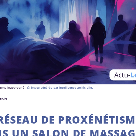
comme inapproprié
- 🤖 Image générée par intelligence artificielle.
andie
RÉSEAU DE PROXÉNÉTISM
S UN SALON DE MASSAGE