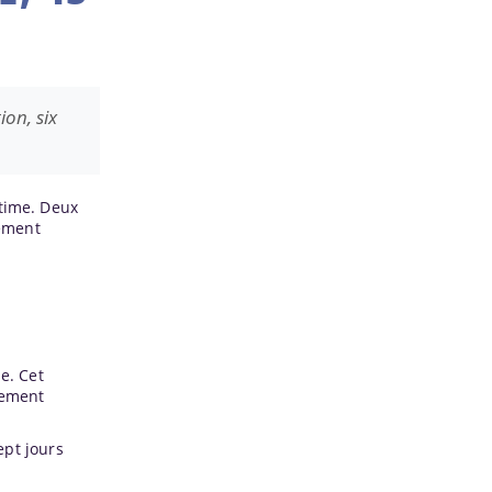
on, six
time. Deux
vement
le. Cet
sement
ept jours