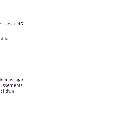
é fixé au
15
t le
 de massage
blissements
gal d’un