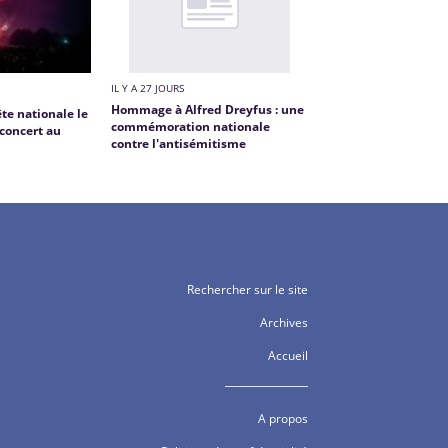
IL Y A 27 JOURS
Hommage à Alfred Dreyfus : une
ête nationale le
commémoration nationale
 concert au
contre l'antisémitisme
Rechercher sur le site
Archives
Accueil
A propos