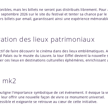
nibles, mais les billets ne seront pas distribués librement. Pour 
 8 septembre 2026 sur le site du festival et tenter sa chance par le
urs billets par email, garantissant ainsi une expérience mémorab
ration des lieux patrimoniaux
ctif de faire découvrir le cinéma dans des lieux emblématiques. A
 Palais ou le musée du Louvre, la tour Eiffel devient la nouvelle 
er ces lieux en destinations culturelles éphémères, enrichissant ai
r mk2
souligne l'importance symbolique de cet événement. Il évoque la v
e leur offrir une nouvelle façon de vivre ce monument universel.
sible et exigeante se retrouve au cœur de cette initiative.