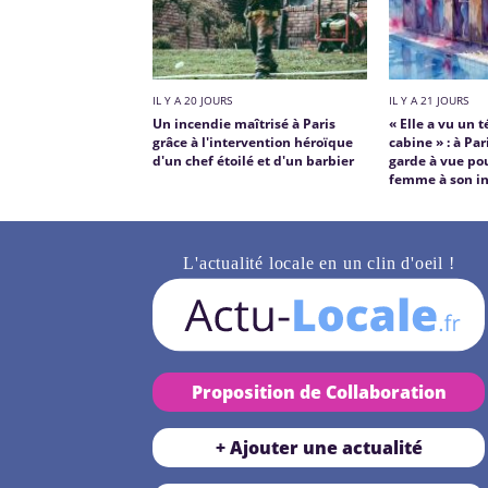
IL Y A 20 JOURS
IL Y A 21 JOURS
Un incendie maîtrisé à Paris
« Elle a vu un 
grâce à l'intervention héroïque
cabine » : à Pa
d'un chef étoilé et d'un barbier
garde à vue pou
femme à son in
L'actualité locale en un clin d'oeil !
Proposition de Collaboration
+ Ajouter une actualité