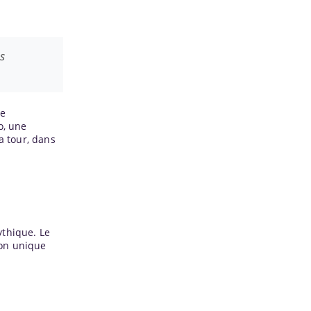
ns
le
o, une
a tour, dans
ythique. Le
ion unique