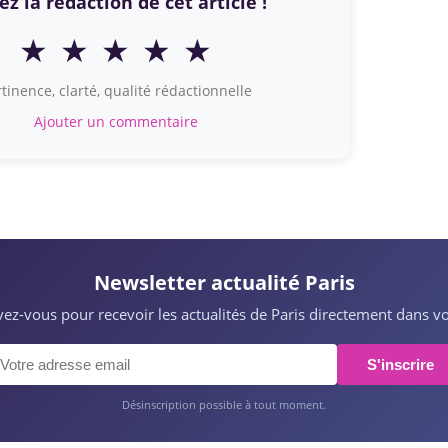
z la rédaction de cet article !
★
★
★
★
★
tinence, clarté, qualité rédactionnelle
Ajouter un commentaire
Newsletter actualité Paris
ivez-vous pour recevoir les actualités de Paris directement dans vo
S'inscrire
Désinscription possible à tout moment.