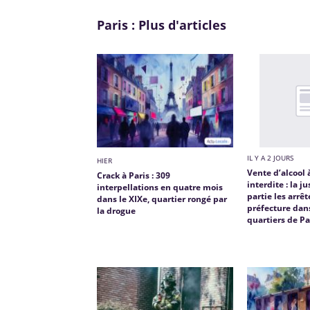
Paris : Plus d'articles
IL Y A 2 JOURS
HIER
Vente d’alcool
Crack à Paris : 309
interdite : la j
interpellations en quatre mois
partie les arrêt
dans le XIXe, quartier rongé par
préfecture dan
la drogue
quartiers de Pa