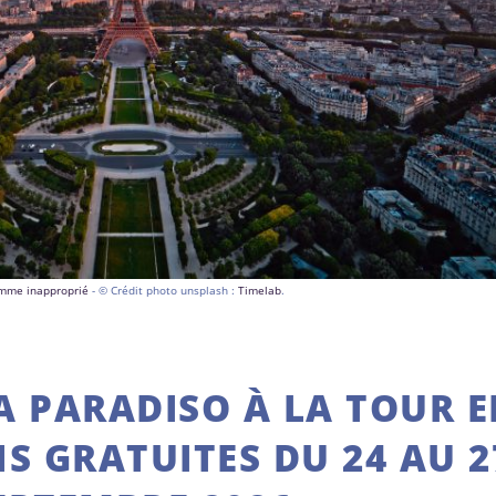
comme inapproprié
- © Crédit photo unsplash :
Timelab
.
A PARADISO À LA TOUR E
NS GRATUITES DU 24 AU 2