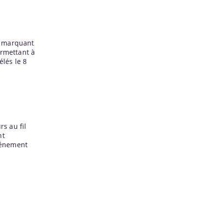
, marquant
ermettant à
élés le 8
rs au fil
nt
vénement