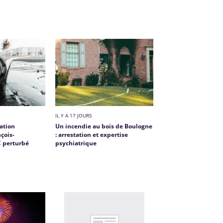
IL Y A 17 JOURS
tation
Un incendie au bois de Boulogne
çois-
: arrestation et expertise
C perturbé
psychiatrique