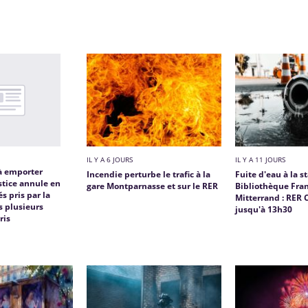
IL Y A 6 JOURS
IL Y A 11 JOURS
 à emporter
Incendie perturbe le trafic à la
Fuite d'eau à la s
ustice annule en
gare Montparnasse et sur le RER
Bibliothèque Fran
és pris par la
Mitterrand : RER 
s plusieurs
jusqu'à 13h30
ris