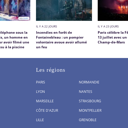
IL Y A 22 JOURS
IL Y A 23 JOURS
téléphone sous la
Incendies en forêt de
Paris célèbre la F
ris, un homme en
Fontainebleau : un pompier
13 juillet avec un
r avoir filmé une
volontaire avoue avoir allumé
Champ-de-Mars
su à la piscine
un feu
Les régions
PARIS
NORMANDIE
LYON
NANTES
MARSEILLE
STRASBOURG
CÔTE D'AZUR
MONTPELLIER
LILLE
GRENOBLE