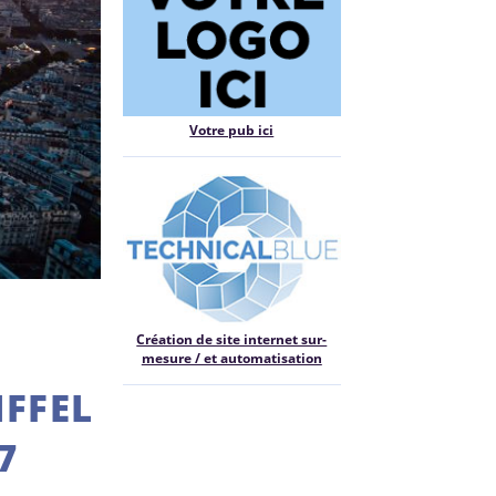
Votre pub ici
Création de site internet sur-
mesure / et automatisation
IFFEL
7