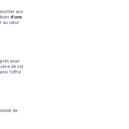
assister aux
 biais
d'une
le au cœur
près avoir
scène de cet
nsi l'offre
olonté de