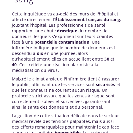
Cette inquiétude va au-delà des murs de l'hôpital et
affecte directement l’
Établissement français du sang
,
jouxtant l'hôpital. Les professionnels de santé
rapportent une chute
drastique
du nombre de
donneurs, lesquels s'expriment sur leurs craintes
face à une
potentielle contamination
. Une
infirmière indique que le nombre de donneurs est
descendu à
dix
en une journée, alors
qu'habituellement, elles en accueillent entre
30
et
40
. Ceci reflète une réaction alarmiste à la
médiatisation du virus.
Malgré le climat anxieux, l'infirmière tient à rassurer
le public, affirmant que les services sont
sécurisés
et
que les donneurs ne courent aucun risque. Un
protocole strict assure que les zones à risque sont
correctement isolées et surveillées, garantissant
ainsi la santé des donneurs et du personnel.
La gestion de cette situation délicate dans le secteur
médical révèle des tensions palpables, mais aussi
des efforts remarquables pour maintenir le cap face
à une crise sanitaire
imprévisible
. Les soignants