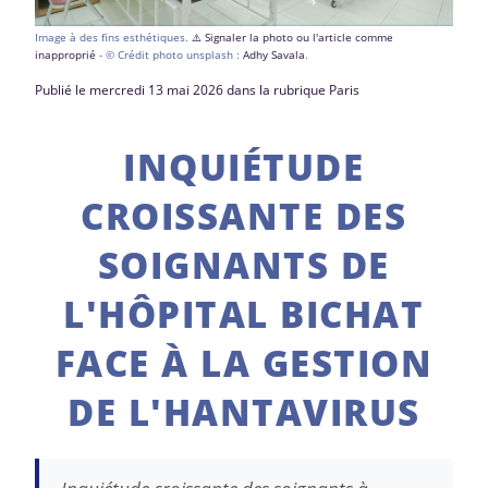
Image à des fins esthétiques.
⚠️ Signaler la photo ou l'article comme
inapproprié
- © Crédit photo unsplash :
Adhy Savala
.
Publié le mercredi 13 mai 2026 dans la rubrique Paris
INQUIÉTUDE
CROISSANTE DES
SOIGNANTS DE
L'HÔPITAL BICHAT
FACE À LA GESTION
DE L'HANTAVIRUS