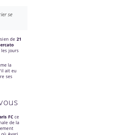
ier se
nisien de
21
ercato
 les jours
mme la
il ait eu
re ses
-vous
aris FC
ce
nale de la
èrement
 où Ayari