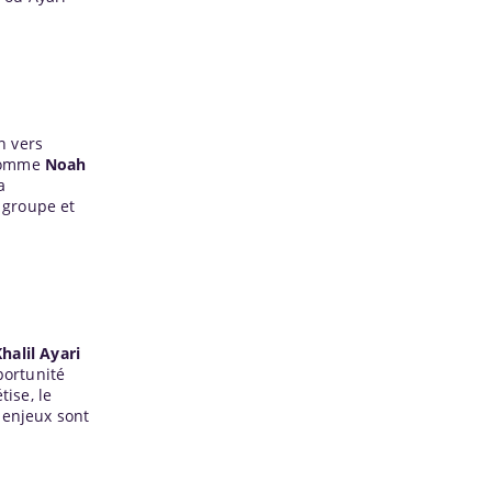
n vers
 comme
Noah
a
 groupe et
halil Ayari
portunité
tise, le
 enjeux sont