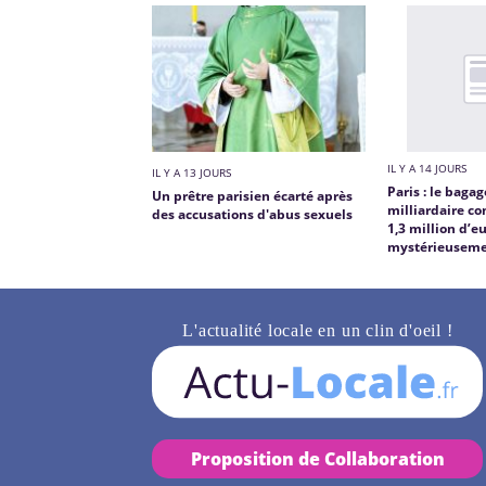
IL Y A 14 JOURS
IL Y A 13 JOURS
Paris : le baga
Un prêtre parisien écarté après
milliardaire c
des accusations d'abus sexuels
1,3 million d’e
mystérieuseme
L'actualité locale en un clin d'oeil !
Proposition de Collaboration