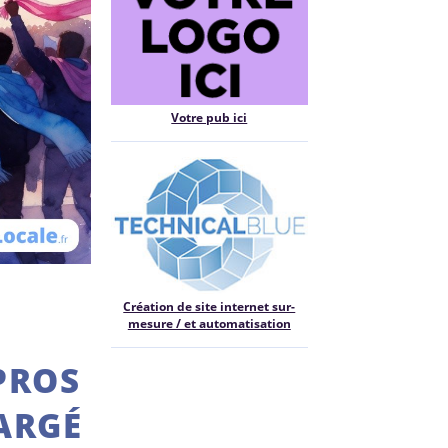
Votre pub ici
Création de site internet sur-
mesure / et automatisation
PROS
ARGÉ