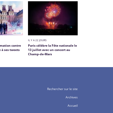
IL Y A 22 JOURS
amation contre
Paris célèbre la Fête nationale le
e à ses tweets
13 juillet avec un concert au
e
Champ-de-Mars
Rechercher sur le site
Archives
Accueil