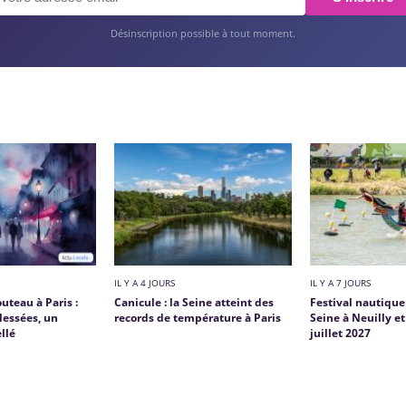
Désinscription possible à tout moment.
IL Y A 4 JOURS
IL Y A 7 JOURS
uteau à Paris :
Canicule : la Seine atteint des
Festival nautique 
lessées, un
records de température à Paris
Seine à Neuilly e
llé
juillet 2027