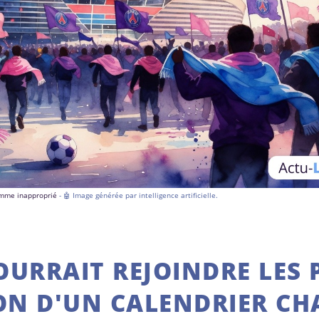
comme inapproprié
- 🤖 Image générée par intelligence artificielle.
OURRAIT REJOINDRE LES 
ON D'UN CALENDRIER CH