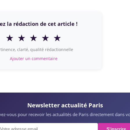
z la rédaction de cet article !
★
★
★
★
★
tinence, clarté, qualité rédactionnelle
Ajouter un commentaire
Newsletter actualité Paris
ivez-vous pour recevoir les actualités de Paris directement dans vo
S'inscrire