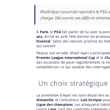
Khalil Ayari pourrait rejoindre le PSG
charge. Découvrez ses défis et attentes
À
Paris
, le
PSG
fait parler de lui avec la p
ans
. Arrivé en prêt l'été dernier en prove
hivernal
. Selon des sources proches du foot
qui suivent.
Depuis son arrivée, Khalil Ayari a principa
Premier League International Cup
et le
Cha
des occasions de jouer régulièrement, le n
compétences, ce qui soulève des interrogat
Un choix stratégique
La promotion d'Ayari est sans doute liée au
dimanche
, et l'entraîneur
Luis Enrique
pour
Ligue des champions
. Les attaquants habi
contre
Lens
, sont des candidats potentiels 