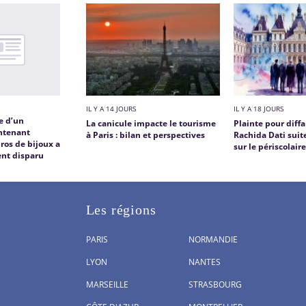
IL Y A 14 JOURS
IL Y A 18 JOURS
ge d’un
La canicule impacte le tourisme
Plainte pour diff
ontenant
à Paris : bilan et perspectives
Rachida Dati suit
uros de bijoux a
sur le périscolair
nt disparu
Les régions
PARIS
NORMANDIE
LYON
NANTES
MARSEILLE
STRASBOURG