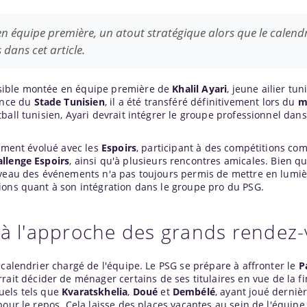
 en équipe première, un atout stratégique alors que le calendr
 dans cet article.
ossible montée en équipe première de
Khalil Ayari
, jeune ailier tu
nance du
Stade Tunisien
, il a été transféré définitivement lors du
m
ball tunisien, Ayari devrait intégrer le groupe professionnel dans
lement évolué avec les
Espoirs
, participant à des compétitions co
llenge Espoirs
, ainsi qu'à plusieurs rencontres amicales. Bien qu'
iveau des événements n'a pas toujours permis de mettre en lumiè
ions quant à son intégration dans le groupe pro du PSG.
 à l'approche des grands rendez
 calendrier chargé de l'équipe. Le PSG se prépare à affronter le
P
rait décider de ménager certains de ses titulaires en vue de la fi
tuels tels que
Kvaratskhelia
,
Doué
et
Dembélé
, ayant joué derni
pour le repos. Cela laisse des places vacantes au sein de l'équipe,