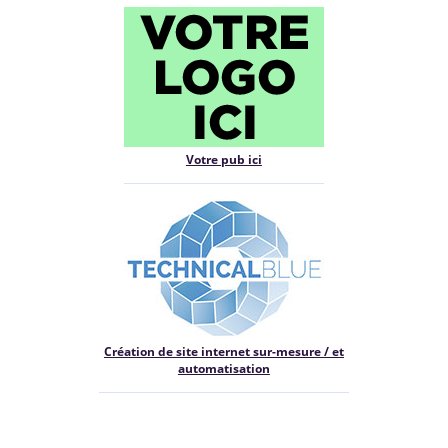
Votre pub ici
Création de site internet sur-mesure / et
automatisation