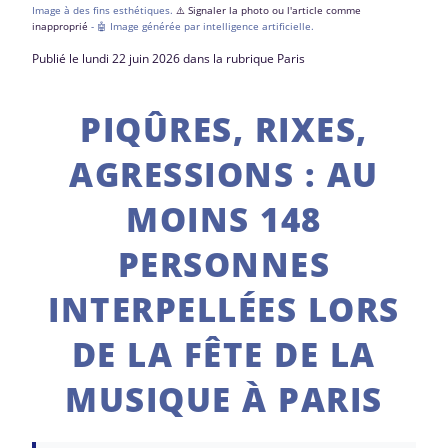
Image à des fins esthétiques.
⚠️ Signaler la photo ou l'article comme
inapproprié
- 🤖 Image générée par intelligence artificielle.
Publié le lundi 22 juin 2026 dans la rubrique Paris
PIQÛRES, RIXES,
AGRESSIONS : AU
MOINS 148
PERSONNES
INTERPELLÉES LORS
DE LA FÊTE DE LA
MUSIQUE À PARIS