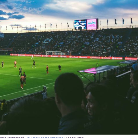
comme inapproprié
- © Crédit photo unsplash :
Fancy Crave
.