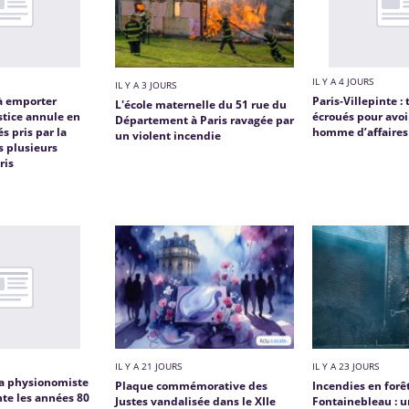
IL Y A 4 JOURS
IL Y A 3 JOURS
 à emporter
Paris-Villepinte : 
L'école maternelle du 51 rue du
ustice annule en
écroués pour avoi
Département à Paris ravagée par
és pris par la
homme d’affaires
un violent incendie
s plusieurs
ris
IL Y A 21 JOURS
IL Y A 23 JOURS
 la physionomiste
Plaque commémorative des
Incendies en forê
nte les années 80
Justes vandalisée dans le XIIe
Fontainebleau : 