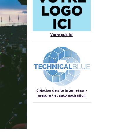
Votre pub ici
Création de site internet sur-
mesure / et automatisation