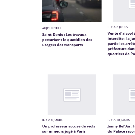
IL Y A 2 JOURS
AUJOURD'HUI
Vente d’alcool
Saint-Denis : Les travaux
interdite : la j
perturbent le quotidien des
partie les arrêt
usagers des transports
préfecture dan
quartiers de Pa
IL Y A 8 JOURS
IL Y A 10 JOURS
Un professeur accusé de viols
Jenny Bel’Air :
sur mineurs jugé à Paris
du Palace raco