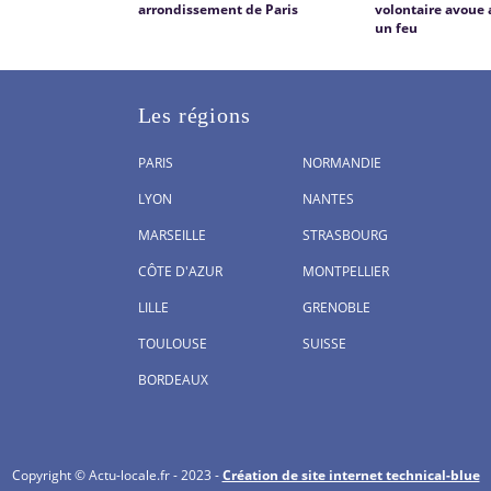
arrondissement de Paris
volontaire avoue 
un feu
Les régions
PARIS
NORMANDIE
LYON
NANTES
MARSEILLE
STRASBOURG
CÔTE D'AZUR
MONTPELLIER
LILLE
GRENOBLE
TOULOUSE
SUISSE
BORDEAUX
Copyright © Actu-locale.fr - 2023 -
Création de site internet technical-blue