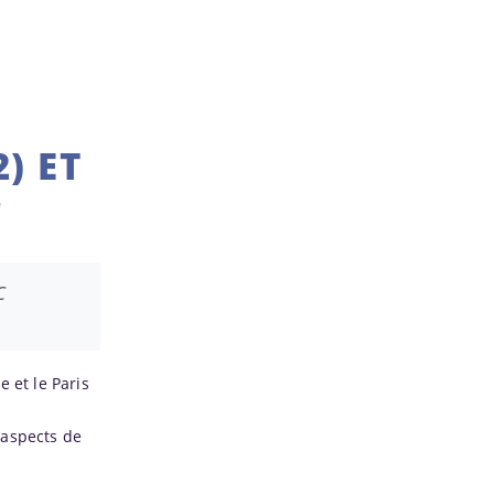
) ET
"
C
 et le Paris
 aspects de