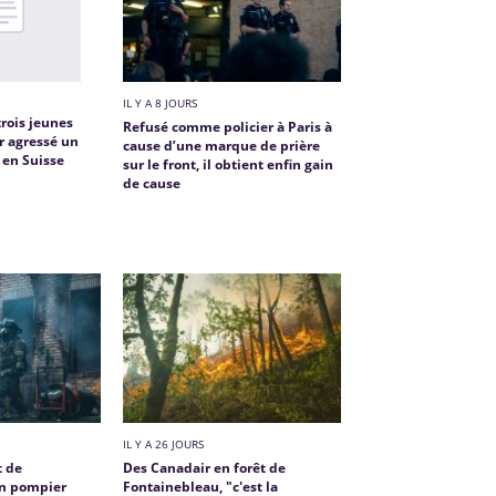
IL Y A 8 JOURS
trois jeunes
Refusé comme policier à Paris à
r agressé un
cause d’une marque de prière
 en Suisse
sur le front, il obtient enfin gain
de cause
IL Y A 26 JOURS
t de
Des Canadair en forêt de
un pompier
Fontainebleau, "c'est la